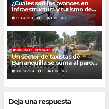
¿Cuáles son los avances en
infraestructura y turismo del
Atlántico? Gobernador
OCT 3, 2024
ELTINTODEHOY
responde
BARRANQUILLA
GENERALES
Un sector de taxistas de
Barranquilla se suma al paro
nacional
JUL 23, 2024
ELTINTODEHOY
Deja una respuesta