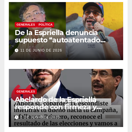
GENERALES
POLÍTICA
De la Espriella denuncia
supuesto “autoatentado
legislativo” tras decisión de
11 DE JUNIO DE 2026
suspender provisionalmente
a Petro
GENERALES
Abelardo de la Espriella
responde con firmeza y
fortalece su imagen de
1 DE JUNIO DE 2026
liderazgo ante la controversia