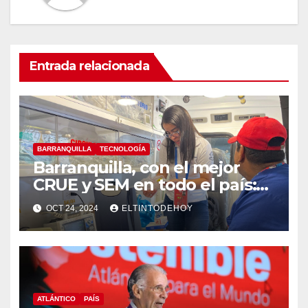
Entrada relacionada
BARRANQUILLA
TECNOLOGÍA
Barranquilla, con el mejor
CRUE y SEM en todo el país:
MinSalud
OCT 24, 2024
ELTINTODEHOY
ATLÁNTICO
PAÍS