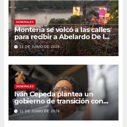
GENERALES
Montería se volcó a las calles
para recibir a Abelardo De la
Espriella
11 DE JUNIO DE 2026
GENERALES
Iván Cepeda plantea un
gobierno de transición con
énfasis en el empalme
11 DE JUNIO DE 2026
institucional y una eventual
constituyente