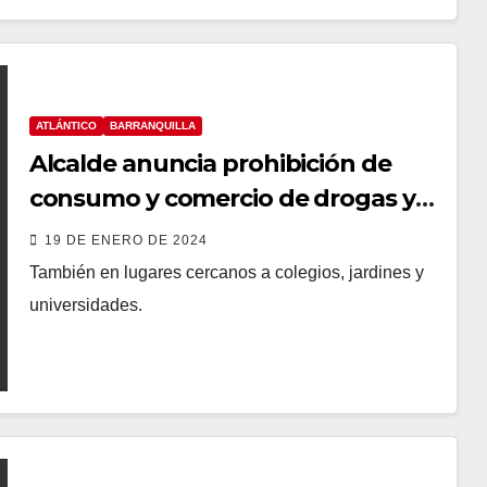
ATLÁNTICO
BARRANQUILLA
Alcalde anuncia prohibición de
consumo y comercio de drogas y
alcohol en espacio público
19 DE ENERO DE 2024
También en lugares cercanos a colegios, jardines y
universidades.