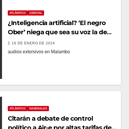
ATLÁNTICO
JUDICIAL
¿Inteligencia artificial? ‘El negro
Ober’ niega que sea su voz la de
audios extorsivos en Malambo
16 DE ENERO DE 2024
audios extorsivos en Malambo
ATLÁNTICO
GENERALES
Citarán a debate de control
político a Air-e por altas tarifas de