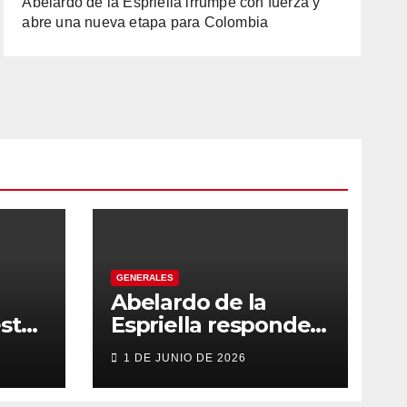
Abelardo de la Espriella irrumpe con fuerza y
abre una nueva etapa para Colombia
GENERALES
Abelardo de la
sto
Espriella responde
con firmeza y
1 DE JUNIO DE 2026
fortalece su imagen
de liderazgo ante la