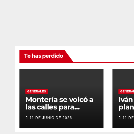
Te has perdido
GENERALES
GENERA
Montería se volcó a
Ivá
las calles para
plan
recibir a Abelardo
gob
11 DE JUNIO DE 2026
11 DE
De la Espriella
tran
énfa