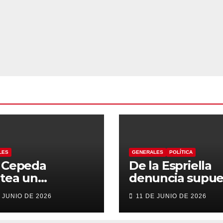
LES
GENERALES
POLÍTICA
n Cepeda
De la Espriella
tea un
denuncia supue
ierno de
“autoatentado
 JUNIO DE 2026
11 DE JUNIO DE 2026
sición con
legislativo” tras
sis en el
decisión de