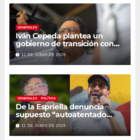
GENERALES
Iván Cepeda plantea un
gobierno de transición con
énfasis en el empalme
11 DE JUNIO DE 2026
institucional y una eventual
constituyente
GENERALES
POLÍTICA
De la Espriella denuncia
supuesto “autoatentado
legislativo” tras decisión de
11 DE JUNIO DE 2026
suspender provisionalmente
a Petro