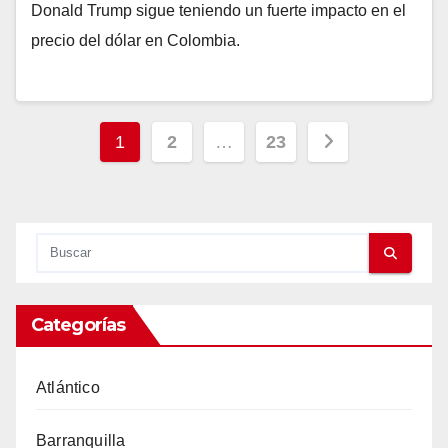
Donald Trump sigue teniendo un fuerte impacto en el
precio del dólar en Colombia.
Paginación
1
2
…
23
de
entradas
Categorías
Atlántico
Barranquilla