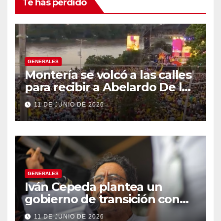
Te has perdido
GENERALES
Montería se volcó a las calles
para recibir a Abelardo De la
Espriella
11 DE JUNIO DE 2026
GENERALES
Iván Cepeda plantea un
gobierno de transición con
énfasis en el empalme
11 DE JUNIO DE 2026