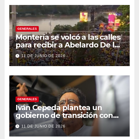
GENERALES
Montería se volcó a las calles
para recibir a Abelardo De la
Espriella
11 DE JUNIO DE 2026
GENERALES
Iván Cepeda plantea un
gobierno de transición con
énfasis en el empalme
11 DE JUNIO DE 2026
institucional y una eventual
constituyente