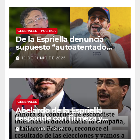
GENERALES
POLÍTICA
De la Espriella denuncia
supuesto “autoatentado
legislativo” tras decisión de
11 DE JUNIO DE 2026
suspender provisionalmente
a Petro
GENERALES
Abelardo de la Espriella
responde con firmeza y
fortalece su imagen de
1 DE JUNIO DE 2026
liderazgo ante la controversia