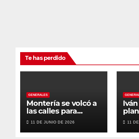
Te has perdido
GENERALES
GENERA
Montería se volcó a
Ivá
las calles para
plan
recibir a Abelardo
gob
11 DE JUNIO DE 2026
11 DE
De la Espriella
tran
énfa