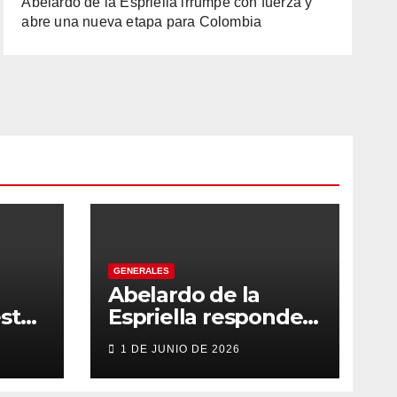
Abelardo de la Espriella irrumpe con fuerza y
abre una nueva etapa para Colombia
GENERALES
Abelardo de la
sto
Espriella responde
con firmeza y
1 DE JUNIO DE 2026
fortalece su imagen
de liderazgo ante la