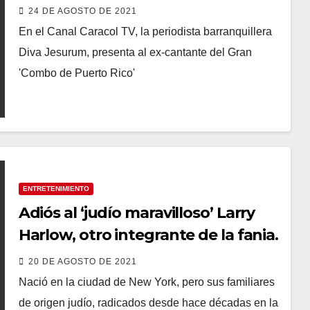
presenta al gran Charlie Aponte.
24 DE AGOSTO DE 2021
invitado especial el empresario
En el Canal Caracol TV, la periodista barranquillera
Enrique Chapman.
Diva Jesurum, presenta al ex-cantante del Gran
'Combo de Puerto Rico'
ENTRETENIMIENTO
Adiós al ‘judío maravilloso’ Larry
Harlow, otro integrante de la fania.
20 DE AGOSTO DE 2021
Nació en la ciudad de New York, pero sus familiares
de origen judío, radicados desde hace décadas en la