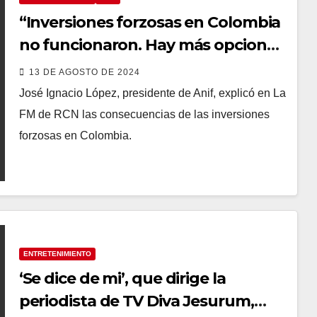
“Inversiones forzosas en Colombia
no funcionaron. Hay más opciones
para reactivar la economía”: Anif
13 DE AGOSTO DE 2024
José Ignacio López, presidente de Anif, explicó en La
FM de RCN las consecuencias de las inversiones
forzosas en Colombia.
ENTRETENIMIENTO
‘Se dice de mi’, que dirige la
periodista de TV Diva Jesurum,