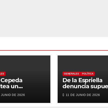
LES
GENERALES
POLÍTICA
n Cepeda
De la Espriella
tea un
denuncia supue
ierno de
“autoatentado
 JUNIO DE 2026
11 DE JUNIO DE 2026
sición con
legislativo” tras
sis en el
decisión de