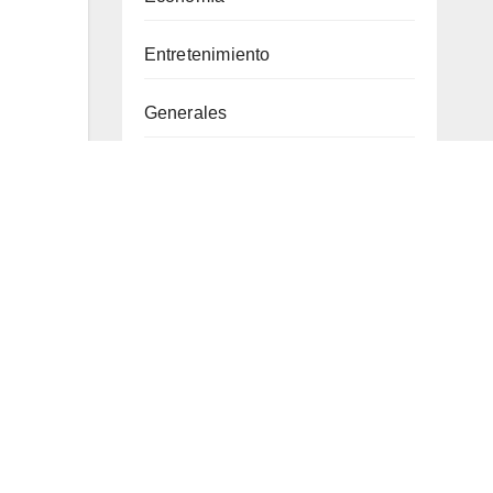
Entretenimiento
Generales
Internacional
te
Judicial
stá
erar
La guajira
Magdalena
País
lde
Perlitas Políticas