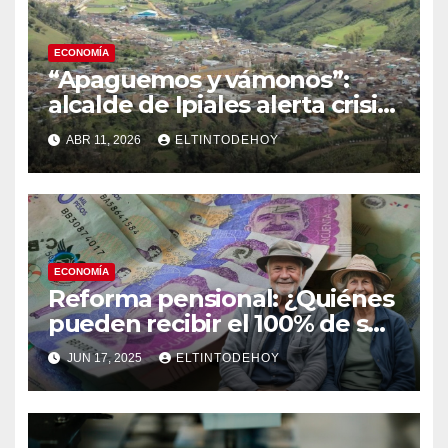
ECONOMÍA
“Apaguemos y vámonos”:
alcalde de Ipiales alerta crisis
histórica en frontera con
ABR 11, 2026
ELTINTODEHOY
Ecuador
ECONOMÍA
Reforma pensional: ¿Quiénes
pueden recibir el 100% de su
pensión si retiran sus
JUN 17, 2025
ELTINTODEHOY
aportes?