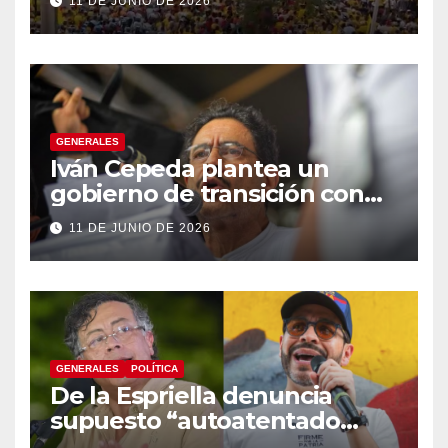
11 DE JUNIO DE 2026
GENERALES
Iván Cepeda plantea un
gobierno de transición con
énfasis en el empalme
11 DE JUNIO DE 2026
institucional y una eventual
constituyente
GENERALES
POLÍTICA
De la Espriella denuncia
supuesto “autoatentado
legislativo” tras decisión de