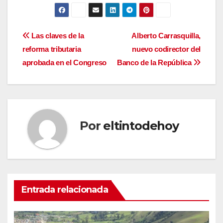
Navegación
Las claves de la
Alberto Carrasquilla,
reforma tributaria
nuevo codirector del
de
aprobada en el Congreso
Banco de la República
entradas
Por
eltintodehoy
Entrada relacionada