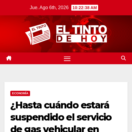
Saltar
Jue. Ago 6th, 2026
10:22:39 AM
al
contenido
ECONOMÍA
¿Hasta cuándo estará
suspendido el servicio
de gas vehicular en