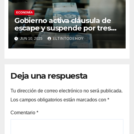
ECONOMÍA
Gobierno activa cláusula de
escape y suspende por tres
años la regla fiscal
JUN 10, 2025
ELTINTODEHOY
Deja una respuesta
Tu dirección de correo electrónico no será publicada.
Los campos obligatorios están marcados con
*
Comentario
*