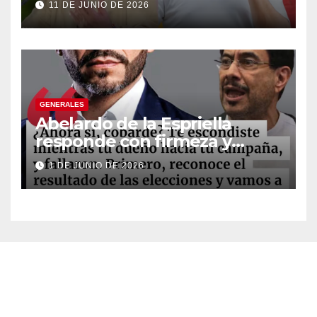
11 DE JUNIO DE 2026
suspender provisionalmente
a Petro
GENERALES
Abelardo de la Espriella
responde con firmeza y
fortalece su imagen de
1 DE JUNIO DE 2026
liderazgo ante la controversia