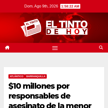
Saltar
Dom. Ago 9th, 2026
1:58:23 AM
al
contenido
ATLÁNTICO
BARRANQUILLA
$10 millones por
responsables de
asesinato de la menor