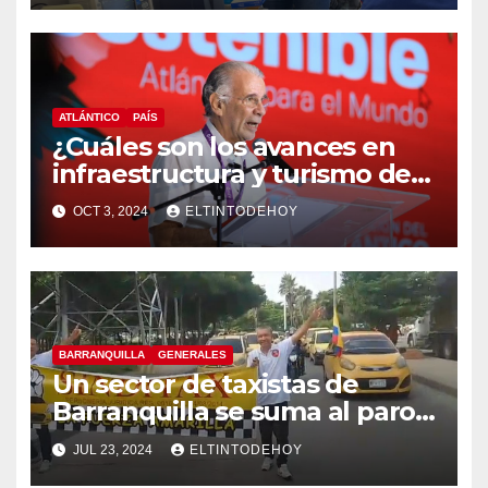
ATLÁNTICO
PAÍS
¿Cuáles son los avances en
infraestructura y turismo del
Atlántico? Gobernador
OCT 3, 2024
ELTINTODEHOY
responde
BARRANQUILLA
GENERALES
Un sector de taxistas de
Barranquilla se suma al paro
nacional
JUL 23, 2024
ELTINTODEHOY