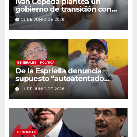
Iván Cepeda plantea un
gobierno de transición con
énfasis en el empalme
11 DE JUNIO DE 2026
institucional y una eventual
constituyente
GENERALES
POLÍTICA
De la Espriella denuncia
supuesto “autoatentado
legislativo” tras decisión de
11 DE JUNIO DE 2026
suspender provisionalmente
a Petro
GENERALES