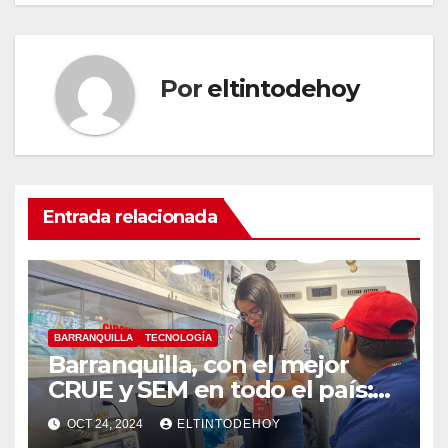
Por
eltintodehoy
Entrada relacionada
BARRANQUILLA
TECNOLOGÍA
Barranquilla, con el mejor
CRUE y SEM en todo el país:
MinSalud
OCT 24, 2024
ELTINTODEHOY