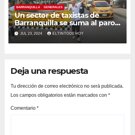
BARRANQUILLA
GENERALES
Un sector de taxistas de
Barranquilla se suma al paro
nacional
JUL 23, 2024
ELTINTODEHOY
Deja una respuesta
Tu dirección de correo electrónico no será publicada.
Los campos obligatorios están marcados con
*
Comentario
*