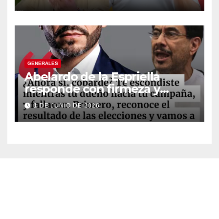
suspender provisionalmente
a Petro
GENERALES
Abelardo de la Espriella
responde con firmeza y
fortalece su imagen de
1 DE JUNIO DE 2026
liderazgo ante la controversia