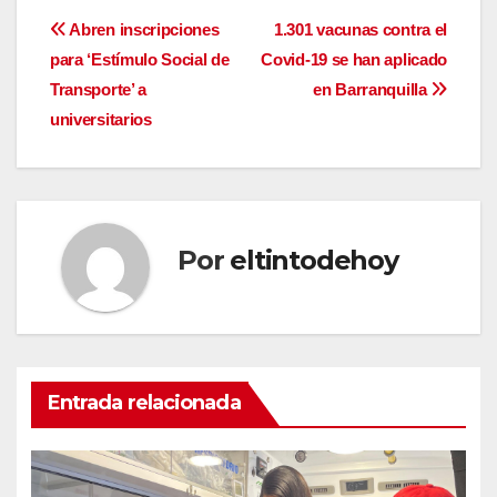
Navegación
Abren inscripciones
1.301 vacunas contra el
para ‘Estímulo Social de
Covid-19 se han aplicado
de
Transporte’ a
en Barranquilla
entradas
universitarios
Por
eltintodehoy
Entrada relacionada