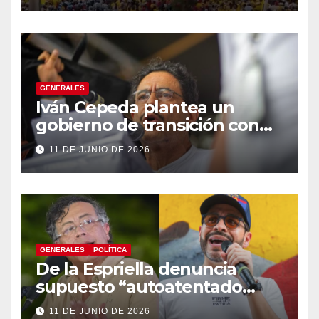
GENERALES
Iván Cepeda plantea un
gobierno de transición con
énfasis en el empalme
11 DE JUNIO DE 2026
institucional y una eventual
constituyente
GENERALES
POLÍTICA
De la Espriella denuncia
supuesto “autoatentado
legislativo” tras decisión de
11 DE JUNIO DE 2026