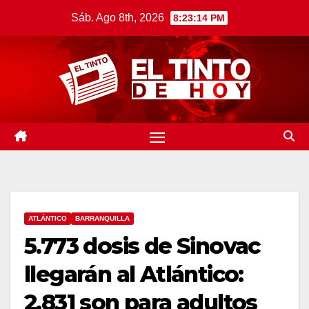
Saltar
Sáb. Ago 8th, 2026
8:23:15 PM
al
contenido
ATLÁNTICO
BARRANQUILLA
5.773 dosis de Sinovac
llegarán al Atlántico:
2.831 son para adultos