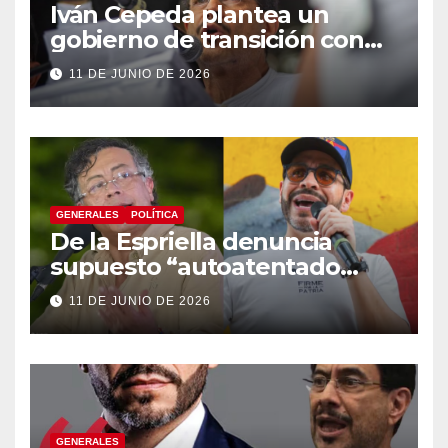
Iván Cepeda plantea un
gobierno de transición con
énfasis en el empalme
11 DE JUNIO DE 2026
institucional y una eventual
constituyente
GENERALES
POLÍTICA
De la Espriella denuncia
supuesto “autoatentado
legislativo” tras decisión de
11 DE JUNIO DE 2026
suspender provisionalmente
a Petro
GENERALES