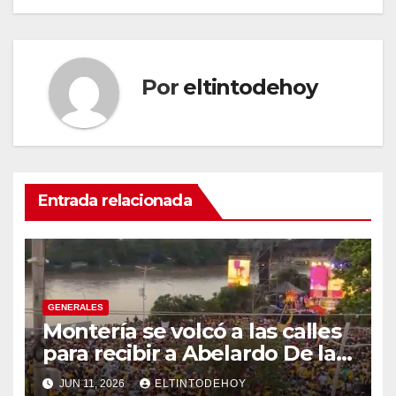
Por
eltintodehoy
Entrada relacionada
GENERALES
Montería se volcó a las calles
para recibir a Abelardo De la
Espriella
JUN 11, 2026
ELTINTODEHOY