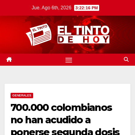
Saltar
Jue. Ago 6th, 2026
3:22:17 PM
al
contenido
GENERALES
700.000 colombianos
no han acudido a
ponerse segunda dosis