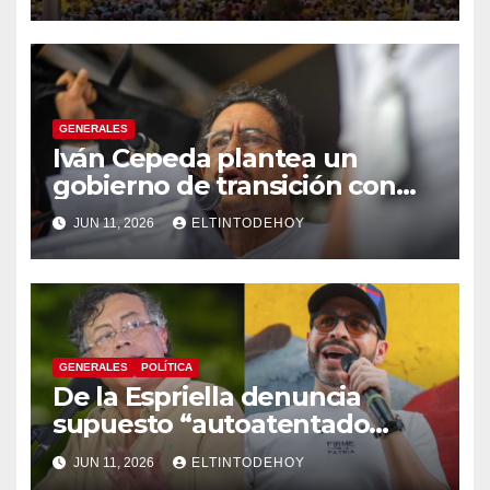
GENERALES
Iván Cepeda plantea un
gobierno de transición con
énfasis en el empalme
JUN 11, 2026
ELTINTODEHOY
institucional y una eventual
constituyente
GENERALES
POLÍTICA
De la Espriella denuncia
supuesto “autoatentado
legislativo” tras decisión de
JUN 11, 2026
ELTINTODEHOY
suspender provisionalmente