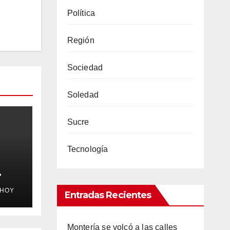
Política
Región
Sociedad
Soledad
Sucre
Tecnología
a
EHOY
Entradas Recientes
roz”
n
 el
Montería se volcó a las calles