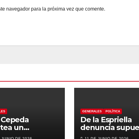
ste navegador para la próxima vez que comente.
LES
GENERALES
POLÍTICA
n Cepeda
De la Espriella
tea un
denuncia supue
ierno de
“autoatentado
 JUNIO DE 2026
11 DE JUNIO DE 2026