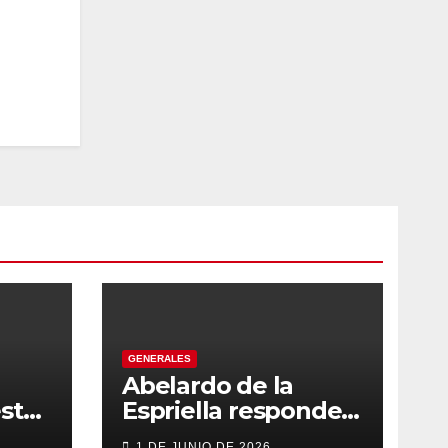
GENERALES
Abelardo de la
sto
Espriella responde
con firmeza y
1 DE JUNIO DE 2026