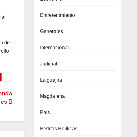
Entretenimiento
nal
Generales
ón de
Internacional
rollo
Judicial
La guajira
genda
Magdalena
ales
País
Perlitas Políticas