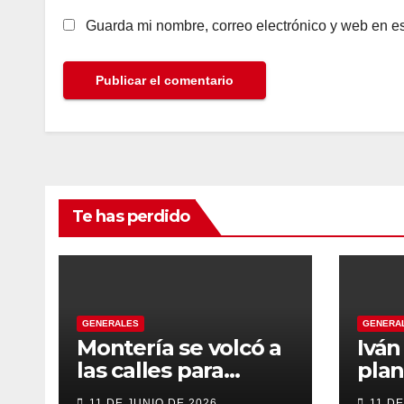
Guarda mi nombre, correo electrónico y web en e
Te has perdido
GENERALES
GENERA
Montería se volcó a
Ivá
las calles para
plan
recibir a Abelardo
gob
11 DE JUNIO DE 2026
11 DE