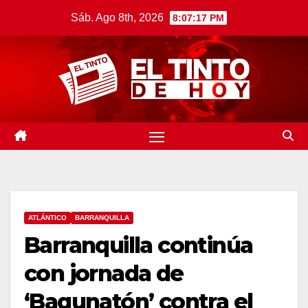
Saltar
Sáb. Ago 8th, 2026
8:07:18 PM
al
contenido
ATLÁNTICO
BARRANQUILLA
Barranquilla continúa
con jornada de
‘Baqunatón’ contra el