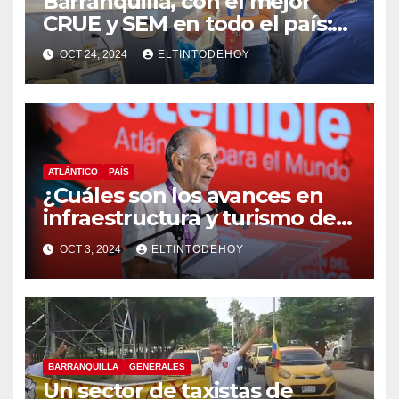
Barranquilla, con el mejor
CRUE y SEM en todo el país:
MinSalud
OCT 24, 2024
ELTINTODEHOY
ATLÁNTICO
PAÍS
¿Cuáles son los avances en
infraestructura y turismo del
Atlántico? Gobernador
OCT 3, 2024
ELTINTODEHOY
responde
BARRANQUILLA
GENERALES
Un sector de taxistas de