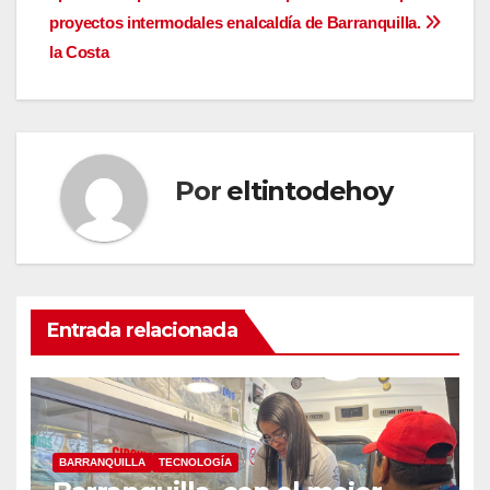
de
proyectos intermodales en
alcaldía de Barranquilla.
entradas
la Costa
Por
eltintodehoy
Entrada relacionada
BARRANQUILLA
TECNOLOGÍA