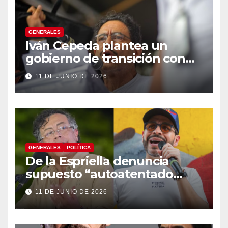
GENERALES
Iván Cepeda plantea un
gobierno de transición con
énfasis en el empalme
11 DE JUNIO DE 2026
institucional y una eventual
constituyente
GENERALES
POLÍTICA
De la Espriella denuncia
supuesto “autoatentado
legislativo” tras decisión de
11 DE JUNIO DE 2026
suspender provisionalmente
a Petro