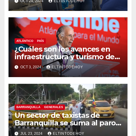
OCT 24, 2024
ELTINTODEHOY
ATLÁNTICO
PAÍS
¿Cuáles son los avances en
infraestructura y turismo del
Atlántico? Gobernador
OCT 3, 2024
ELTINTODEHOY
responde
BARRANQUILLA
GENERALES
Un sector de taxistas de
Barranquilla se suma al paro
nacional
JUL 23, 2024
ELTINTODEHOY