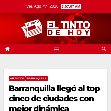
Saltar
Vie. Ago 7th, 2026
7:07:08 AM
al
contenido
ATLÁNTICO
BARRANQUILLA
Barranquilla llegó al top
cinco de ciudades con
mejor dinámica