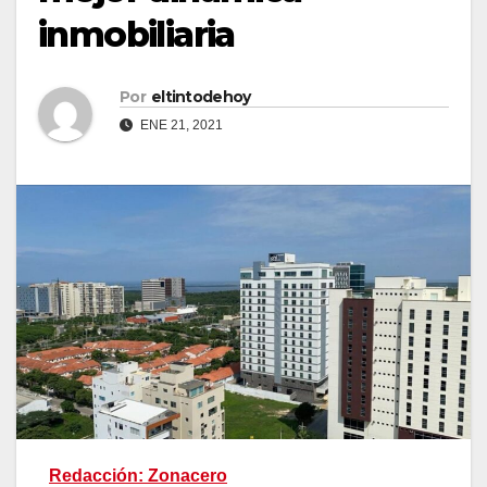
inmobiliaria
Por
eltintodehoy
ENE 21, 2021
Redacción: Zonacero