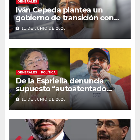
GENERALES
Iván Cepeda plantea un
gobierno de transición con
énfasis en el empalme
11 DE JUNIO DE 2026
institucional y una eventual
constituyente
GENERALES
POLÍTICA
De la Espriella denuncia
supuesto “autoatentado
legislativo” tras decisión de
11 DE JUNIO DE 2026
suspender provisionalmente
a Petro