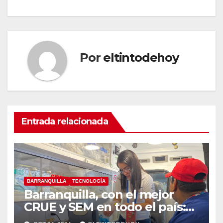
Por
eltintodehoy
Entrada relacionada
BARRANQUILLA
TECNOLOGÍA
Barranquilla, con el mejor
CRUE y SEM en todo el país:
MinSalud