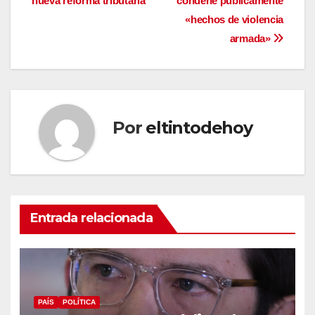
nueva reforma tributaria
condene públicamente
entradas
«hechos de violencia
armada»
Por
eltintodehoy
Entrada relacionada
PAÍS
POLÍTICA