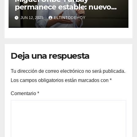
permanece estable: nuevo
parte médico de la clínica
JUN 12, 2025
ELTINTODEHOY
Santa Fe
Deja una respuesta
Tu dirección de correo electrónico no será publicada.
Los campos obligatorios están marcados con
*
Comentario
*