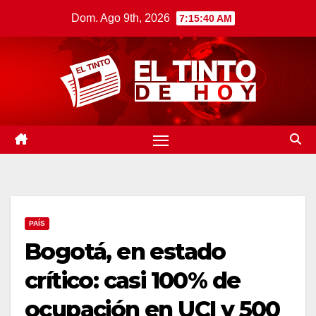
Saltar
Dom. Ago 9th, 2026
7:15:41 AM
al
contenido
PAÍS
Bogotá, en estado
crítico: casi 100% de
ocupación en UCI y 500