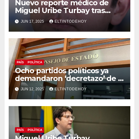
Nuevo reporte médico de
Miguel Uribe Turbay tras
operación de urgencia a la
JUN 17, 2025
ELTINTODEHOY
que fue sometido
PAÍS
POLÍTICA
Ocho partidos políticos ya
demandaron ‘decretazo’ de la
consulta popular
JUN 12, 2025
ELTINTODEHOY
PAÍS
POLÍTICA
Miguel Uribe Turbay