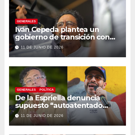
GENERALES
Iván Cepeda plantea un
gobierno de transición con
énfasis en el empalme
11 DE JUNIO DE 2026
institucional y una eventual
constituyente
GENERALES
POLÍTICA
De la Espriella denuncia
supuesto “autoatentado
legislativo” tras decisión de
11 DE JUNIO DE 2026
suspender provisionalmente
a Petro