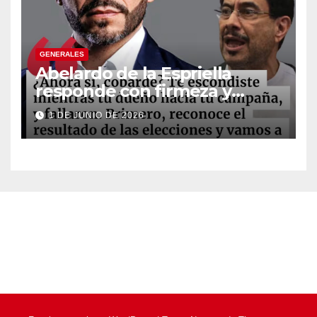
GENERALES
Abelardo de la Espriella
responde con firmeza y
fortalece su imagen de
1 DE JUNIO DE 2026
liderazgo ante la controversia