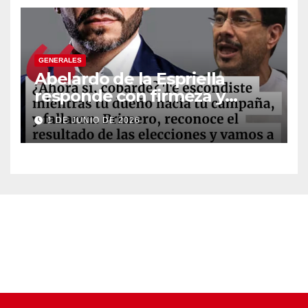
GENERALES
Abelardo de la Espriella
responde con firmeza y
fortalece su imagen de
1 DE JUNIO DE 2026
liderazgo ante la controversia