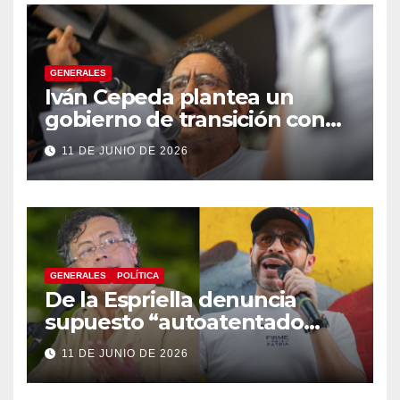
GENERALES
Iván Cepeda plantea un
gobierno de transición con
énfasis en el empalme
11 DE JUNIO DE 2026
institucional y una eventual
constituyente
GENERALES
POLÍTICA
De la Espriella denuncia
supuesto “autoatentado
legislativo” tras decisión de
11 DE JUNIO DE 2026
suspender provisionalmente
a Petro