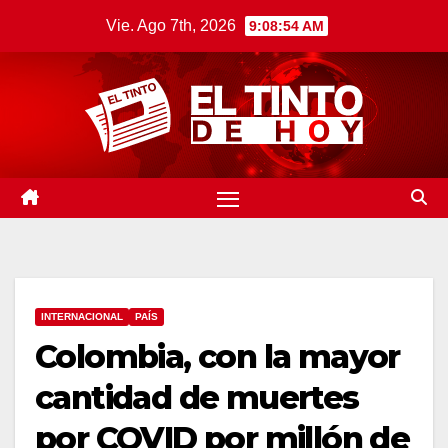
Saltar
Vie. Ago 7th, 2026
9:08:55 AM
al
contenido
INTERNACIONAL
PAÍS
Colombia, con la mayor
cantidad de muertes
por COVID por millón de