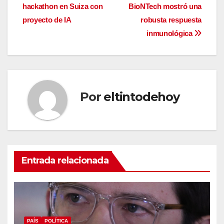
hackathon en Suiza con
BioNTech mostró una
de
proyecto de IA
robusta respuesta
entradas
inmunológica
Por
eltintodehoy
Entrada relacionada
PAÍS
POLÍTICA