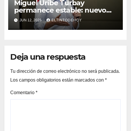
Miguel Uribe Turbay
permanece estable: nuevo
parte médico de la clínica
JUN 12, 2025
ELTINTODEHOY
Santa Fe
Deja una respuesta
Tu dirección de correo electrónico no será publicada.
Los campos obligatorios están marcados con
*
Comentario
*