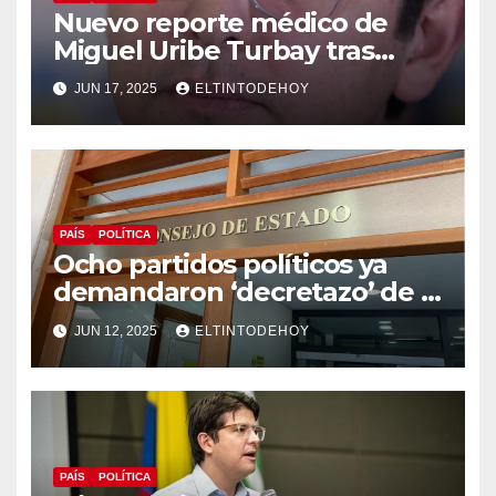
Nuevo reporte médico de
Miguel Uribe Turbay tras
operación de urgencia a la
JUN 17, 2025
ELTINTODEHOY
que fue sometido
PAÍS
POLÍTICA
Ocho partidos políticos ya
demandaron ‘decretazo’ de la
consulta popular
JUN 12, 2025
ELTINTODEHOY
PAÍS
POLÍTICA