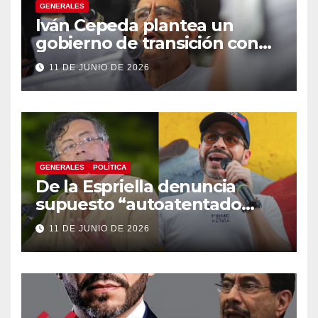
GENERALES
Iván Cepeda plantea un
gobierno de transición con
énfasis en el empalme
11 DE JUNIO DE 2026
institucional y una eventual
constituyente
GENERALES
POLÍTICA
De la Espriella denuncia
supuesto “autoatentado
legislativo” tras decisión de
11 DE JUNIO DE 2026
suspender provisionalmente
a Petro