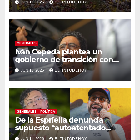
JUN 11, 2026
ELTINTODEHOY
GENERALES
Iván Cepeda plantea un
gobierno de transición con
énfasis en el empalme
JUN 11, 2026
ELTINTODEHOY
institucional y una eventual
constituyente
GENERALES
POLÍTICA
De la Espriella denuncia
supuesto “autoatentado
legislativo” tras decisión de
JUN 11, 2026
ELTINTODEHOY