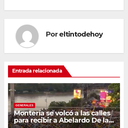
Por
eltintodehoy
Entrada relacionada
GENERALES
Montería se volcó a las calles
para recibir a Abelardo De la
Espriella