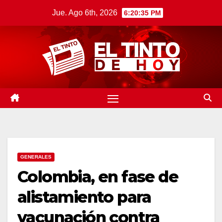
Saltar
Jue. Ago 6th, 2026
6:20:36 PM
al
contenido
GENERALES
Colombia, en fase de
alistamiento para
vacunación contra