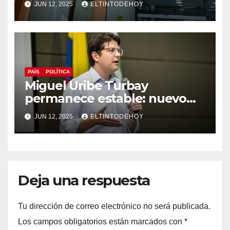
JUN 12, 2025
ELTINTODEHOY
PAÍS
POLÍTICA
Miguel Uribe Turbay
permanece estable: nuevo
parte médico de la clínica
JUN 12, 2025
ELTINTODEHOY
Santa Fe
Deja una respuesta
Tu dirección de correo electrónico no será publicada.
Los campos obligatorios están marcados con
*