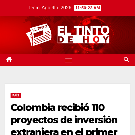
Saltar
Dom. Ago 9th, 2026
11:50:24 AM
al
contenido
PAÍS
Colombia recibió 110
proyectos de inversión
extranjera en el primer