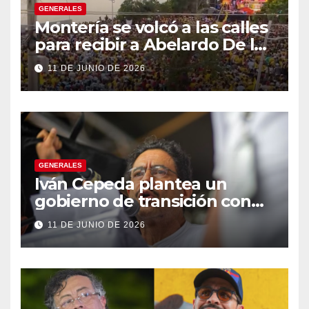
GENERALES
Montería se volcó a las calles
para recibir a Abelardo De la
Espriella
11 DE JUNIO DE 2026
GENERALES
Iván Cepeda plantea un
gobierno de transición con
énfasis en el empalme
11 DE JUNIO DE 2026
institucional y una eventual
constituyente