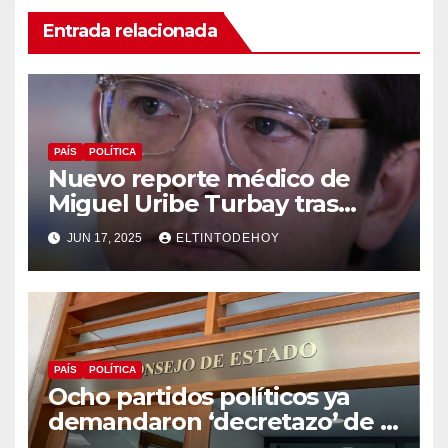
Entrada relacionada
PAÍS
POLÍTICA
Nuevo reporte médico de
Miguel Uribe Turbay tras
operación de urgencia a la
JUN 17, 2025
ELTINTODEHOY
que fue sometido
PAÍS
POLÍTICA
Ocho partidos políticos ya
demandaron ‘decretazo’ de la
consulta popular