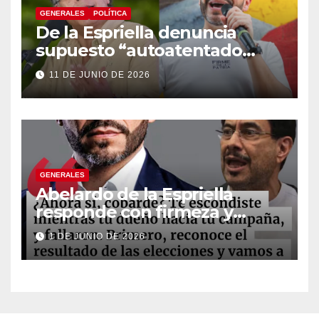
GENERALES
POLÍTICA
De la Espriella denuncia
supuesto “autoatentado
legislativo” tras decisión de
11 DE JUNIO DE 2026
suspender provisionalmente
a Petro
GENERALES
Abelardo de la Espriella
responde con firmeza y
fortalece su imagen de
1 DE JUNIO DE 2026
liderazgo ante la controversia