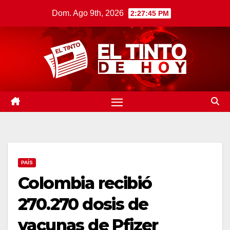
Saltar
Dom. Ago 9th, 2026
2:27:46 PM
al
contenido
PAÍS
Colombia recibió
270.270 dosis de
vacunas de Pfizer