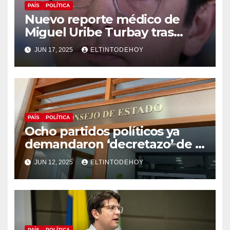
PAÍS
POLÍTICA
Nuevo reporte médico de
Miguel Uribe Turbay tras
operación de urgencia a la
JUN 17, 2025
ELTINTODEHOY
que fue sometido
PAÍS
POLÍTICA
Ocho partidos políticos ya
demandaron ‘decretazo’ de la
consulta popular
JUN 12, 2025
ELTINTODEHOY
PAÍS
POLÍTICA