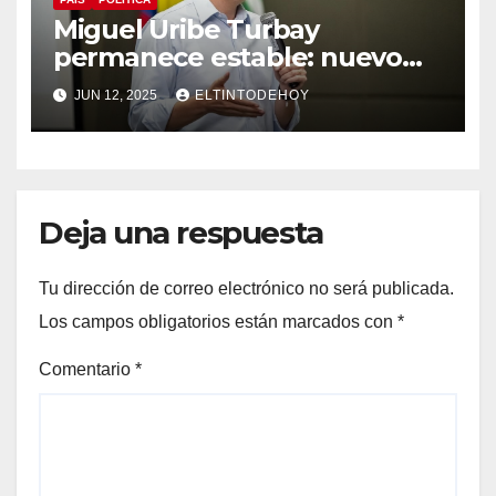
Miguel Uribe Turbay
permanece estable: nuevo
parte médico de la clínica
JUN 12, 2025
ELTINTODEHOY
Santa Fe
Deja una respuesta
Tu dirección de correo electrónico no será publicada.
Los campos obligatorios están marcados con
*
Comentario
*