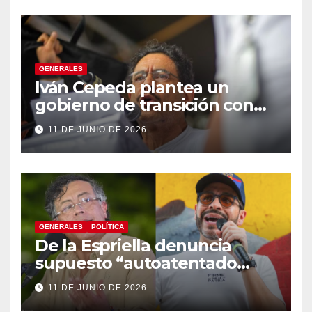
GENERALES
Iván Cepeda plantea un
gobierno de transición con
énfasis en el empalme
11 DE JUNIO DE 2026
institucional y una eventual
constituyente
GENERALES
POLÍTICA
De la Espriella denuncia
supuesto “autoatentado
legislativo” tras decisión de
11 DE JUNIO DE 2026
suspender provisionalmente