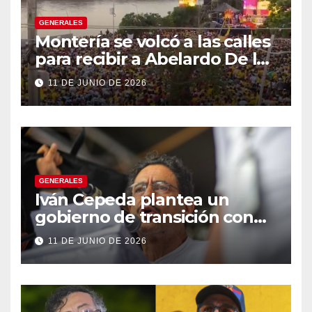
GENERALES
Montería se volcó a las calles
para recibir a Abelardo De la
Espriella
11 DE JUNIO DE 2026
GENERALES
Iván Cepeda plantea un
gobierno de transición con
énfasis en el empalme
11 DE JUNIO DE 2026
institucional y una eventual
constituyente