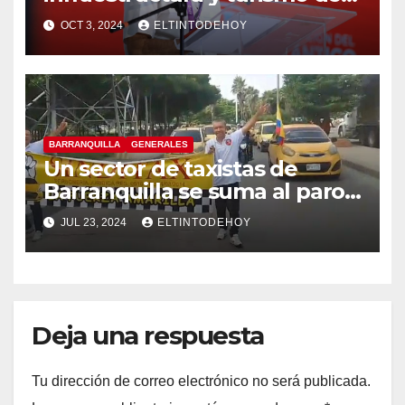
Atlántico? Gobernador
OCT 3, 2024
ELTINTODEHOY
responde
BARRANQUILLA
GENERALES
Un sector de taxistas de
Barranquilla se suma al paro
nacional
JUL 23, 2024
ELTINTODEHOY
Deja una respuesta
Tu dirección de correo electrónico no será publicada.