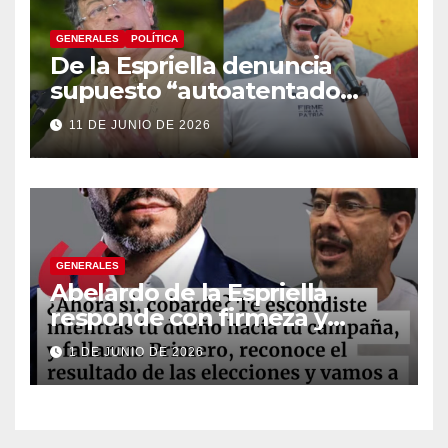
GENERALES
POLÍTICA
De la Espriella denuncia
supuesto “autoatentado
legislativo” tras decisión de
11 DE JUNIO DE 2026
suspender provisionalmente
a Petro
GENERALES
Abelardo de la Espriella
responde con firmeza y
fortalece su imagen de
1 DE JUNIO DE 2026
liderazgo ante la controversia