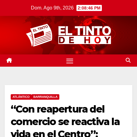
Saltar
Dom. Ago 9th, 2026
2:08:47 PM
al
contenido
ATLÁNTICO
BARRANQUILLA
“Con reapertura del
comercio se reactiva la
vida en el Centro”: