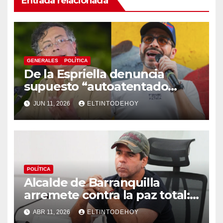
Entrada relacionada
GENERALES
POLÍTICA
De la Espriella denuncia
supuesto “autoatentado
legislativo” tras decisión de
JUN 11, 2026
ELTINTODEHOY
suspender provisionalmente
a Petro
POLÍTICA
Alcalde de Barranquilla
arremete contra la paz total:
«Protegen es a los bandidos»
ABR 11, 2026
ELTINTODEHOY