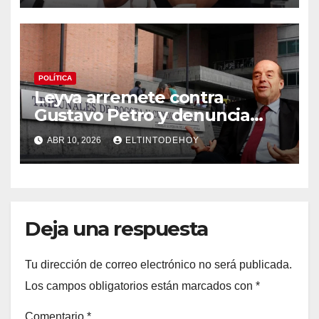
POLÍTICA
Leyva arremete contra
Gustavo Petro y denuncia
“persecución atroz” tras
ABR 10, 2026
ELTINTODEHOY
investigación en su contra
por el caso pasaportes
Deja una respuesta
Tu dirección de correo electrónico no será publicada.
Los campos obligatorios están marcados con
*
Comentario
*