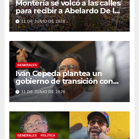
Montería se volcó a las calles
para recibir a Abelardo De la
Espriella
11 DE JUNIO DE 2026
GENERALES
Iván Cepeda plantea un
gobierno de transición con
énfasis en el empalme
11 DE JUNIO DE 2026
institucional y una eventual
constituyente
GENERALES
POLÍTICA