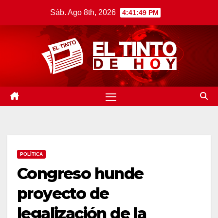
Saltar
Sáb. Ago 8th, 2026
4:41:50 PM
al
contenido
POLÍTICA
Congreso hunde
proyecto de
legalización de la