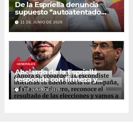
De la Espriella denuncia
supuesto “autoatentado
legislativo” tras decisión de
11 DE JUNIO DE 2026
suspender provisionalmente
a Petro
GENERALES
Abelardo de la Espriella
responde con firmeza y
fortalece su imagen de
1 DE JUNIO DE 2026
liderazgo ante la controversia