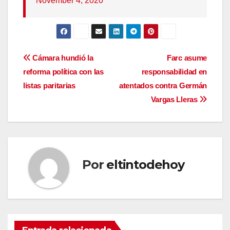
November 4, 2020
Navegación
Cámara hundió la
Farc asume
reforma política con las
responsabilidad en
de
listas paritarias
atentados contra Germán
entradas
Vargas Lleras
Por
eltintodehoy