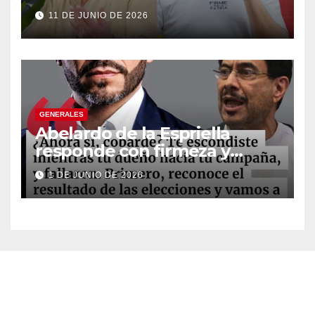
legislativo” tras decisión de
11 DE JUNIO DE 2026
suspender provisionalmente
a Petro
GENERALES
Abelardo de la Espriella
responde con firmeza y
fortalece su imagen de
1 DE JUNIO DE 2026
liderazgo ante la controversia