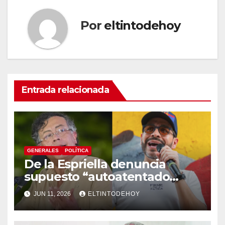
Por
eltintodehoy
Entrada relacionada
GENERALES
POLÍTICA
De la Espriella denuncia
supuesto “autoatentado
legislativo” tras decisión de
JUN 11, 2026
ELTINTODEHOY
suspender provisionalmente
a Petro