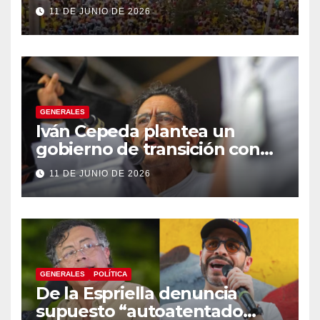
Espriella
11 DE JUNIO DE 2026
GENERALES
Iván Cepeda plantea un
gobierno de transición con
énfasis en el empalme
11 DE JUNIO DE 2026
institucional y una eventual
constituyente
GENERALES
POLÍTICA
De la Espriella denuncia
supuesto “autoatentado