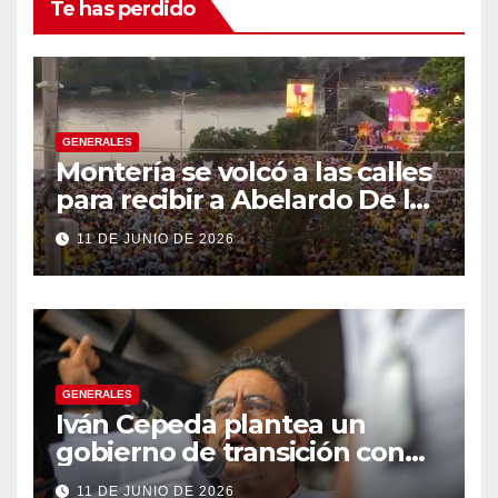
Te has perdido
GENERALES
Montería se volcó a las calles
para recibir a Abelardo De la
Espriella
11 DE JUNIO DE 2026
GENERALES
Iván Cepeda plantea un
gobierno de transición con
énfasis en el empalme
11 DE JUNIO DE 2026