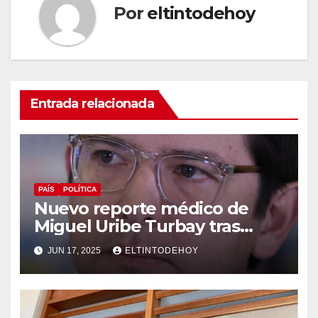
Por
eltintodehoy
Entrada relacionada
PAÍS
POLÍTICA
Nuevo reporte médico de
Miguel Uribe Turbay tras
operación de urgencia a la
JUN 17, 2025
ELTINTODEHOY
que fue sometido