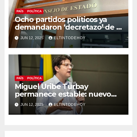
PAÍS
POLÍTICA
Ocho partidos políticos ya
demandaron ‘decretazo’ de la
consulta popular
JUN 12, 2025
ELTINTODEHOY
PAÍS
POLÍTICA
Miguel Uribe Turbay
permanece estable: nuevo
parte médico de la clínica
JUN 12, 2025
ELTINTODEHOY
Santa Fe