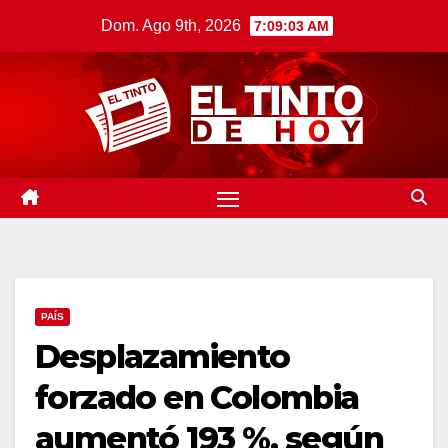
Saltar
Dom. Ago 9th, 2026
7:09:04 AM
al
contenido
PAÍS
Desplazamiento
forzado en Colombia
aumentó 193 %, según