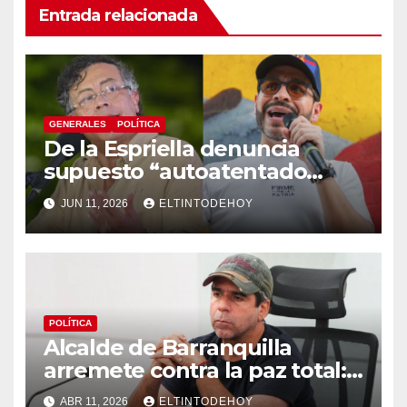
Entrada relacionada
GENERALES
POLÍTICA
De la Espriella denuncia
supuesto “autoatentado
legislativo” tras decisión de
JUN 11, 2026
ELTINTODEHOY
suspender provisionalmente
a Petro
POLÍTICA
Alcalde de Barranquilla
arremete contra la paz total:
«Protegen es a los bandidos»
ABR 11, 2026
ELTINTODEHOY