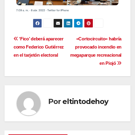
Navegación
‘Fico’ deberá aparecer
«Cortocircuito» habría
como Federico Gutiérrez
provocado incendio en
de
en el tarjetón electoral
megaparque recreacional
entradas
en Piojó
Por
eltintodehoy