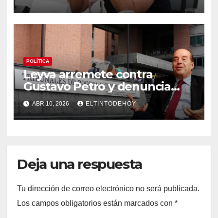
POLÍTICA
Leyva arremete contra
Gustavo Petro y denuncia
“persecución atroz” tras
ABR 10, 2026
ELTINTODEHOY
investigación en su contra
por el caso pasaportes
Deja una respuesta
Tu dirección de correo electrónico no será publicada.
Los campos obligatorios están marcados con
*