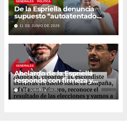
GENERALES
POLÍTICA
De la Espriella denuncia
supuesto “autoatentado
legislativo” tras decisión de
11 DE JUNIO DE 2026
suspender provisionalmente
a Petro
GENERALES
Abelardo de la Espriella
responde con firmeza y
fortalece su imagen de
1 DE JUNIO DE 2026
liderazgo ante la controversia