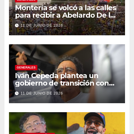
Montería se volcó a las calles
para recibir a Abelardo De la
Espriella
11 DE JUNIO DE 2026
GENERALES
Iván Cepeda plantea un
gobierno de transición con
énfasis en el empalme
11 DE JUNIO DE 2026
institucional y una eventual
constituyente