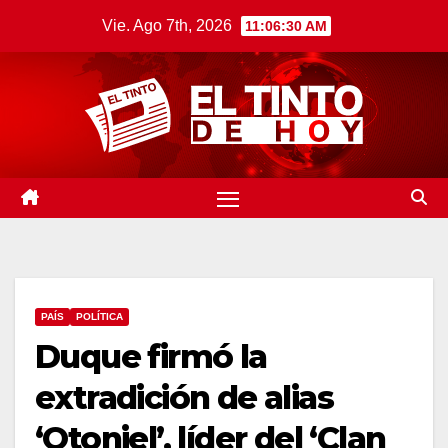
Saltar
Vie. Ago 7th, 2026
11:06:31 AM
al
contenido
PAÍS
POLÍTICA
Duque firmó la
extradición de alias
‘Otoniel’, líder del ‘Clan