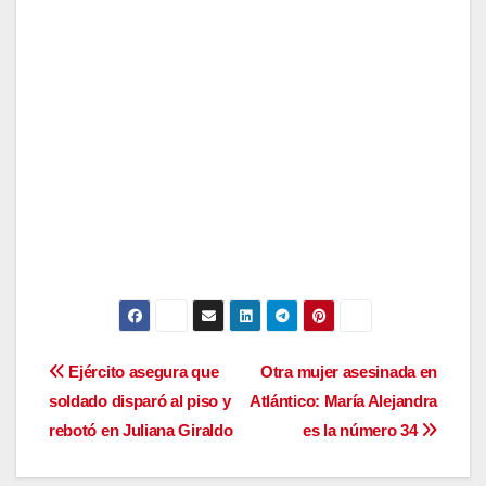
Navegación
Ejército asegura que
Otra mujer asesinada en
soldado disparó al piso y
Atlántico: María Alejandra
de
rebotó en Juliana Giraldo
es la número 34
entradas