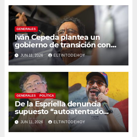
GENERALES
Iván Cepeda plantea un
gobierno de transición con
énfasis en el empalme
JUN 11, 2026
ELTINTODEHOY
institucional y una eventual
constituyente
GENERALES
POLÍTICA
De la Espriella denuncia
supuesto “autoatentado
legislativo” tras decisión de
JUN 11, 2026
ELTINTODEHOY
suspender provisionalmente
a Petro