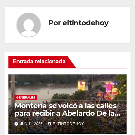
Por
eltintodehoy
Entrada relacionada
GENERALES
Montería se volcó a las calles
para recibir a Abelardo De la
Espriella
JUN 11, 2026
ELTINTODEHOY