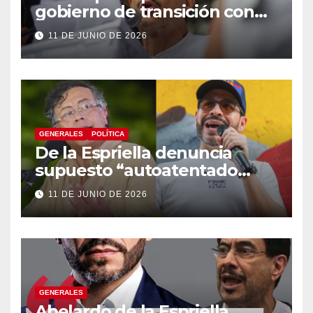
gobierno de transición con
énfasis en el empalme
11 DE JUNIO DE 2026
institucional y una eventual
constituyente
GENERALES
POLÍTICA
De la Espriella denuncia
supuesto “autoatentado
legislativo” tras decisión de
11 DE JUNIO DE 2026
suspender provisionalmente
a Petro
GENERALES
Abelardo de la Espriella