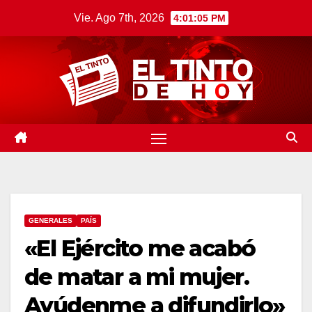
Saltar
Vie. Ago 7th, 2026
4:01:06 PM
al
contenido
GENERALES
PAÍS
«El Ejército me acabó
de matar a mi mujer.
Ayúdenme a difundirlo»