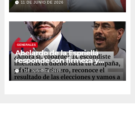
11 DE JUNIO DE 2026
suspender provisionalmente
a Petro
GENERALES
Abelardo de la Espriella
responde con firmeza y
fortalece su imagen de
1 DE JUNIO DE 2026
liderazgo ante la controversia