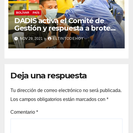
BOLÍVAR
PAÍS
DADIS activa el Comité de
Gestión y respuesta a brotes
y epidemias, ante la aparición
NOV 29, 2021
ELTINTODEHOY
de la variante ómicron
Deja una respuesta
Tu dirección de correo electrónico no será publicada.
Los campos obligatorios están marcados con
*
Comentario
*