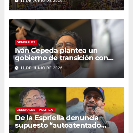
11 DE JUNIO DE 2026
GENERALES
Iván Cepeda plantea un
gobierno de transición con
énfasis en el empalme
11 DE JUNIO DE 2026
institucional y una eventual
constituyente
GENERALES
POLÍTICA
De la Espriella denuncia
supuesto “autoatentado
legislativo” tras decisión de