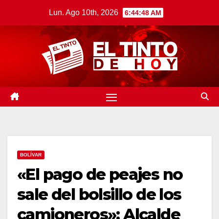
Saltar
Lun. Ago 10th, 2026
6:44:49 AM
al
contenido
BOLÍVAR
«El pago de peajes no
sale del bolsillo de los
camioneros»: Alcalde