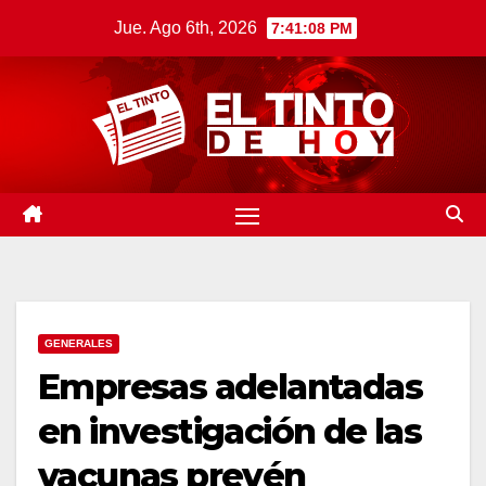
Saltar
Jue. Ago 6th, 2026
7:41:09 PM
al
contenido
GENERALES
Empresas adelantadas
en investigación de las
vacunas prevén