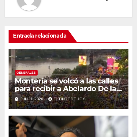
Entrada relacionada
GENERALES
Montería se volcó a las calles
para recibir a Abelardo De la
Espriella
JUN 11, 2026
ELTINTODEHOY