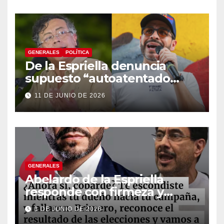
constituyente
GENERALES
POLÍTICA
De la Espriella denuncia
supuesto “autoatentado
legislativo” tras decisión de
11 DE JUNIO DE 2026
suspender provisionalmente
a Petro
GENERALES
Abelardo de la Espriella
responde con firmeza y
fortalece su imagen de
1 DE JUNIO DE 2026
liderazgo ante la controversia