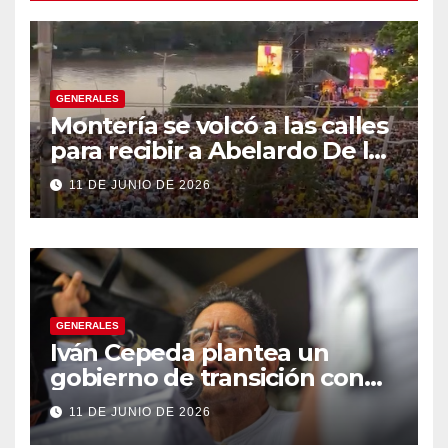
GENERALES
Montería se volcó a las calles
para recibir a Abelardo De la
Espriella
11 DE JUNIO DE 2026
GENERALES
Iván Cepeda plantea un
gobierno de transición con
énfasis en el empalme
11 DE JUNIO DE 2026
institucional y una eventual