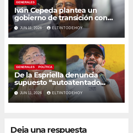
GENERALES
Iván Cepeda plantea un
gobierno de transición con
énfasis en el empalme
JUN 11, 2026
ELTINTODEHOY
institucional y una eventual
constituyente
GENERALES
POLÍTICA
De la Espriella denuncia
supuesto “autoatentado
legislativo” tras decisión de
JUN 11, 2026
ELTINTODEHOY
suspender provisionalmente
a Petro
Deja una respuesta