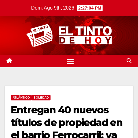
Saltar
Dom. Ago 9th, 2026
2:27:05 PM
al
contenido
ATLÁNTICO
SOLEDAD
Entregan 40 nuevos
títulos de propiedad en
el barrio Ferrocarril: ya