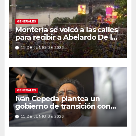
GENERALES
Montería se volcó a las calles
para recibir a Abelardo De la
Espriella
11 DE JUNIO DE 2026
GENERALES
Iván Cepeda plantea un
gobierno de transición con
énfasis en el empalme
11 DE JUNIO DE 2026
institucional y una eventual
constituyente