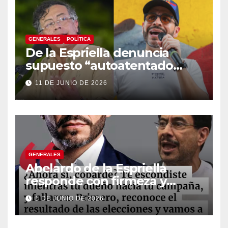
GENERALES
POLÍTICA
De la Espriella denuncia
supuesto “autoatentado
legislativo” tras decisión de
11 DE JUNIO DE 2026
suspender provisionalmente
a Petro
GENERALES
Abelardo de la Espriella
responde con firmeza y
fortalece su imagen de
1 DE JUNIO DE 2026
liderazgo ante la controversia