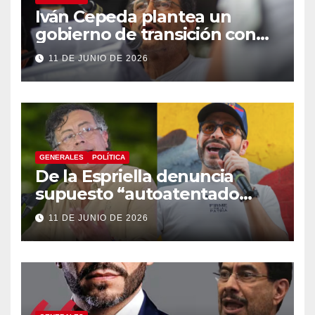
Iván Cepeda plantea un
gobierno de transición con
énfasis en el empalme
11 DE JUNIO DE 2026
institucional y una eventual
constituyente
GENERALES
POLÍTICA
De la Espriella denuncia
supuesto “autoatentado
legislativo” tras decisión de
11 DE JUNIO DE 2026
suspender provisionalmente
a Petro