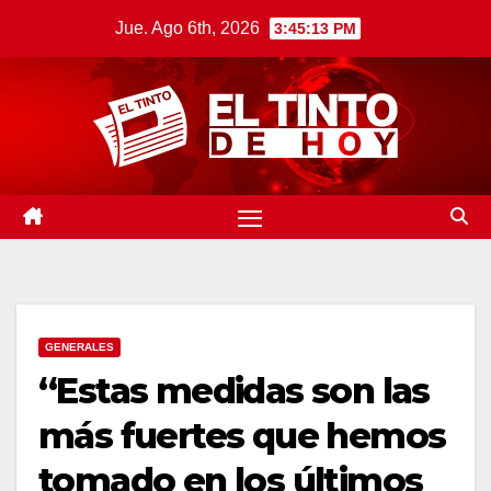
Saltar
Jue. Ago 6th, 2026
3:45:13 PM
al
contenido
GENERALES
“Estas medidas son las
más fuertes que hemos
tomado en los últimos