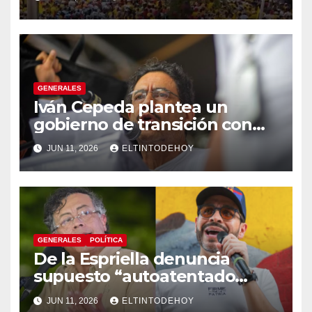
GENERALES
Iván Cepeda plantea un
gobierno de transición con
énfasis en el empalme
JUN 11, 2026
ELTINTODEHOY
institucional y una eventual
constituyente
GENERALES
POLÍTICA
De la Espriella denuncia
supuesto “autoatentado
legislativo” tras decisión de
JUN 11, 2026
ELTINTODEHOY
suspender provisionalmente