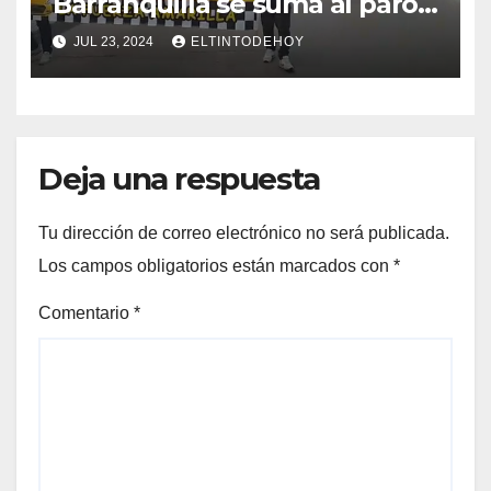
Barranquilla se suma al paro
nacional
JUL 23, 2024
ELTINTODEHOY
Deja una respuesta
Tu dirección de correo electrónico no será publicada.
Los campos obligatorios están marcados con
*
Comentario
*