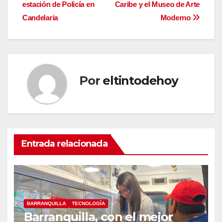
de
estación de Policía en
Caribe y el Museo de Arte
entradas
Candelaria
Moderno
Por
eltintodehoy
Entrada relacionada
BARRANQUILLA
TECNOLOGÍA
Barranquilla, con el mejor