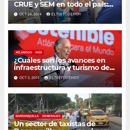
CRUE y SEM en todo el país:
MinSalud
OCT 24, 2024
ELTINTODEHOY
ATLÁNTICO
PAÍS
¿Cuáles son los avances en
infraestructura y turismo del
Atlántico? Gobernador
OCT 3, 2024
ELTINTODEHOY
responde
BARRANQUILLA
GENERALES
Un sector de taxistas de