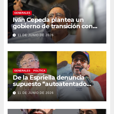
GENERALES
Iván Cepeda plantea un
gobierno de transición con
énfasis en el empalme
11 DE JUNIO DE 2026
institucional y una eventual
constituyente
GENERALES
POLÍTICA
De la Espriella denuncia
supuesto “autoatentado
legislativo” tras decisión de
11 DE JUNIO DE 2026
suspender provisionalmente
a Petro