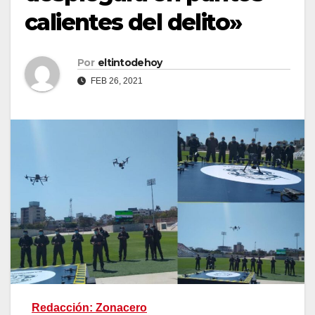
calientes del delito»
Por
eltintodehoy
FEB 26, 2021
Redacción: Zonacero