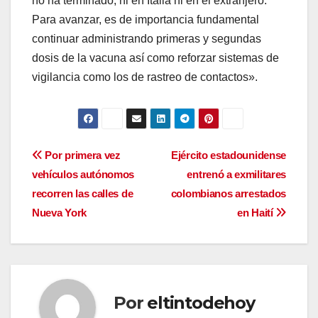
no ha terminado, ni en Italia ni en el extranjero.
Para avanzar, es de importancia fundamental
continuar administrando primeras y segundas
dosis de la vacuna así como reforzar sistemas de
vigilancia como los de rastreo de contactos».
Navegación
Por primera vez
Ejército estadounidense
vehículos autónomos
entrenó a exmilitares
de
recorren las calles de
colombianos arrestados
entradas
Nueva York
en Haití
Por
eltintodehoy