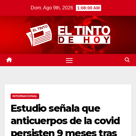
Saltar
Dom. Ago 9th, 2026
1:08:01 AM
al
contenido
INTERNACIONAL
Estudio señala que
anticuerpos de la covid
persisten 9 meses tras