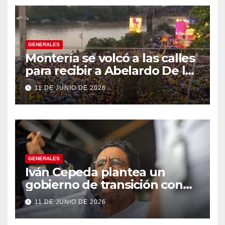
GENERALES
Montería se volcó a las calles
para recibir a Abelardo De la
Espriella
11 DE JUNIO DE 2026
GENERALES
Iván Cepeda plantea un
gobierno de transición con
énfasis en el empalme
11 DE JUNIO DE 2026
institucional y una eventual
constituyente