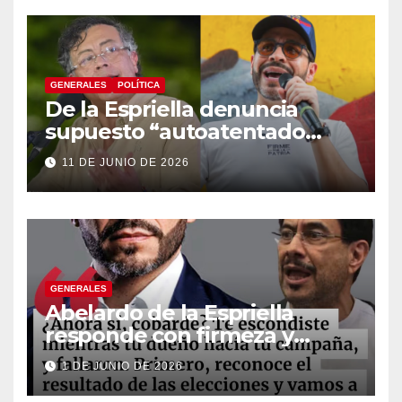
GENERALES
POLÍTICA
De la Espriella denuncia
supuesto “autoatentado
legislativo” tras decisión de
11 DE JUNIO DE 2026
suspender provisionalmente
a Petro
GENERALES
Abelardo de la Espriella
responde con firmeza y
fortalece su imagen de
1 DE JUNIO DE 2026
liderazgo ante la controversia