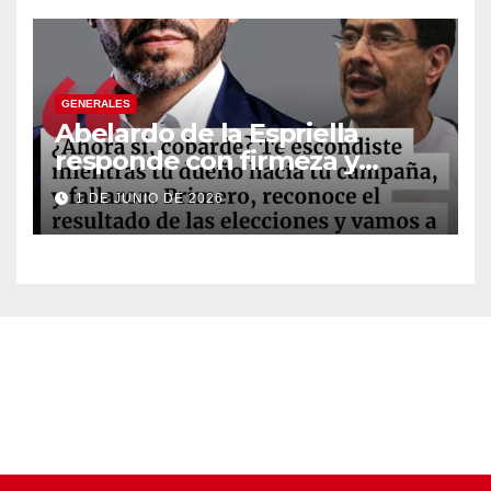
GENERALES
Abelardo de la Espriella
responde con firmeza y
fortalece su imagen de
1 DE JUNIO DE 2026
liderazgo ante la controversia