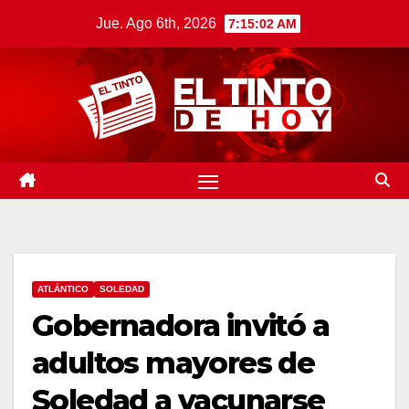
Saltar
Jue. Ago 6th, 2026
7:15:03 AM
al
contenido
ATLÁNTICO
SOLEDAD
Gobernadora invitó a
adultos mayores de
Soledad a vacunarse