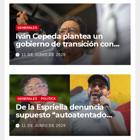
GENERALES
Iván Cepeda plantea un
gobierno de transición con
énfasis en el empalme
11 DE JUNIO DE 2026
institucional y una eventual
constituyente
GENERALES
POLÍTICA
De la Espriella denuncia
supuesto “autoatentado
legislativo” tras decisión de
11 DE JUNIO DE 2026
suspender provisionalmente
a Petro