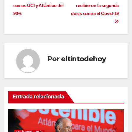
de
camas UCI y Atlántico del
recibieron la segunda
entradas
90%
dosis contra el Covid-19
Por
eltintodehoy
Entrada relacionada