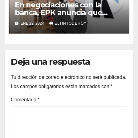
En negociaciones con la
banca, EPK anuncia que
reabrirá pronto sus tiendas
ENE 29, 2024
ELTINTODEHOY
Deja una respuesta
Tu dirección de correo electrónico no será publicada.
Los campos obligatorios están marcados con
*
Comentario
*