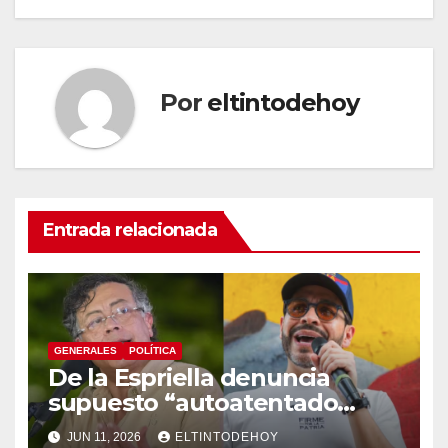
entradas
Por
eltintodehoy
Entrada relacionada
GENERALES
POLÍTICA
De la Espriella denuncia
supuesto “autoatentado
legislativo” tras decisión de
JUN 11, 2026
ELTINTODEHOY