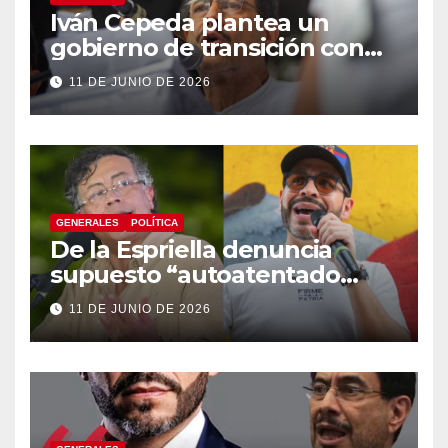
Iván Cepeda plantea un
gobierno de transición con
énfasis en el empalme
11 DE JUNIO DE 2026
institucional y una eventual
constituyente
GENERALES
POLÍTICA
De la Espriella denuncia
supuesto “autoatentado
legislativo” tras decisión de
11 DE JUNIO DE 2026
suspender provisionalmente
a Petro