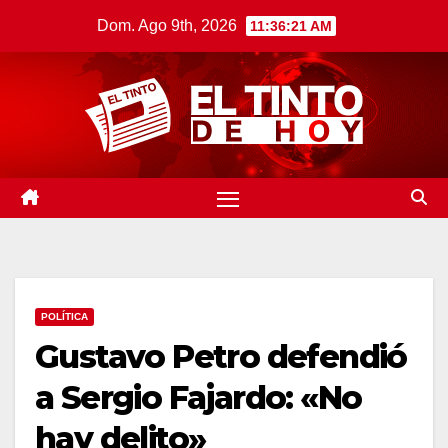
Saltar
Dom. Ago 9th, 2026
11:36:22 AM
al
contenido
POLÍTICA
Gustavo Petro defendió
a Sergio Fajardo: «No
hay delito»