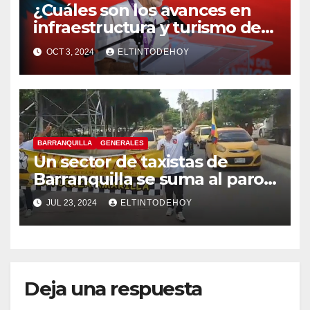
¿Cuáles son los avances en
infraestructura y turismo del
Atlántico? Gobernador
OCT 3, 2024
ELTINTODEHOY
responde
BARRANQUILLA
GENERALES
Un sector de taxistas de
Barranquilla se suma al paro
nacional
JUL 23, 2024
ELTINTODEHOY
Deja una respuesta