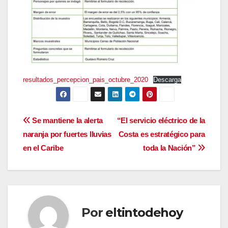
resultados_percepcion_pais_octubre_2020
Descarga
Navegación
Se mantiene la alerta
“El servicio eléctrico de la
naranja por fuertes lluvias
Costa es estratégico para
de
en el Caribe
toda la Nación”
entradas
Por
eltintodehoy