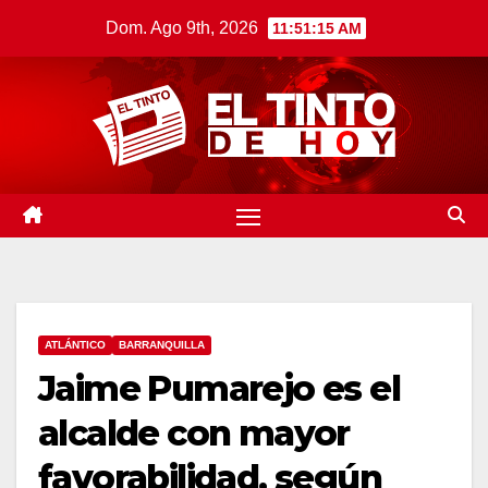
Saltar
Dom. Ago 9th, 2026
11:51:16 AM
al
contenido
ATLÁNTICO
BARRANQUILLA
Jaime Pumarejo es el
alcalde con mayor
favorabilidad, según