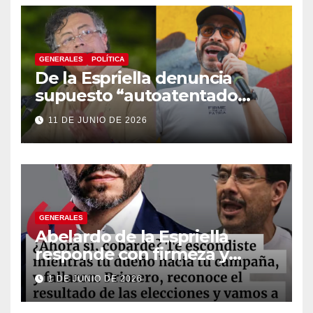
GENERALES
POLÍTICA
De la Espriella denuncia
supuesto “autoatentado
legislativo” tras decisión de
11 DE JUNIO DE 2026
suspender provisionalmente
a Petro
GENERALES
Abelardo de la Espriella
responde con firmeza y
fortalece su imagen de
1 DE JUNIO DE 2026
liderazgo ante la controversia