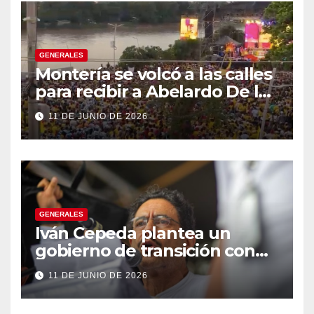
GENERALES
Montería se volcó a las calles
para recibir a Abelardo De la
Espriella
11 DE JUNIO DE 2026
GENERALES
Iván Cepeda plantea un
gobierno de transición con
énfasis en el empalme
11 DE JUNIO DE 2026
institucional y una eventual
constituyente