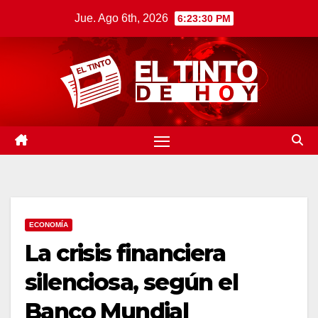
Saltar
Jue. Ago 6th, 2026
6:23:31 PM
al
contenido
ECONOMÍA
La crisis financiera
silenciosa, según el
Banco Mundial