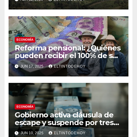
Ecuador
ECONOMÍA
Reforma pensional: ¿Quiénes
pueden recibir el 100% de su
pensión si retiran sus
JUN 17, 2025
ELTINTODEHOY
aportes?
ECONOMÍA
Gobierno activa cláusula de
escape y suspende por tres
años la regla fiscal
JUN 10, 2025
ELTINTODEHOY