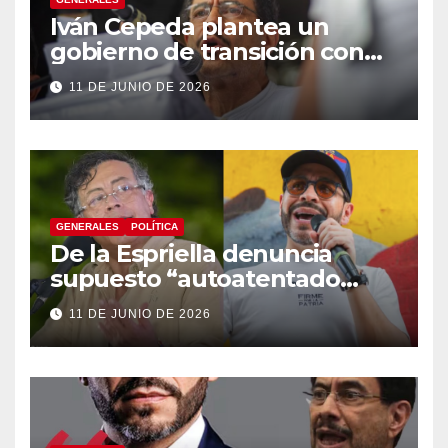
Iván Cepeda plantea un
gobierno de transición con
énfasis en el empalme
11 DE JUNIO DE 2026
institucional y una eventual
constituyente
GENERALES
POLÍTICA
De la Espriella denuncia
supuesto “autoatentado
legislativo” tras decisión de
11 DE JUNIO DE 2026
suspender provisionalmente
a Petro