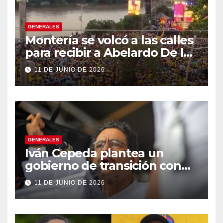
GENERALES
Montería se volcó a las calles
para recibir a Abelardo De la
Espriella
11 DE JUNIO DE 2026
GENERALES
Iván Cepeda plantea un
gobierno de transición con
énfasis en el empalme
11 DE JUNIO DE 2026
institucional y una eventual
constituyente