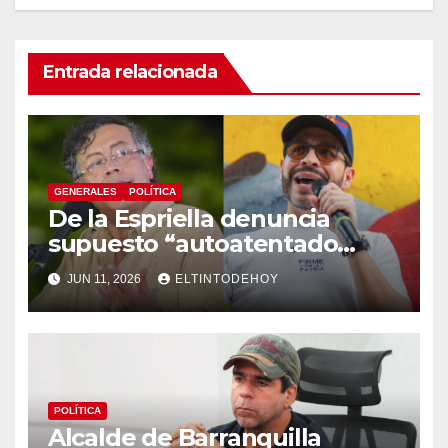
Entrada relacionada
GENERALES
POLÍTICA
De la Espriella denuncia
supuesto “autoatentado
legislativo” tras decisión de
JUN 11, 2026
ELTINTODEHOY
suspender provisionalmente
a Petro
POLÍTICA
Alcalde de Barranquilla