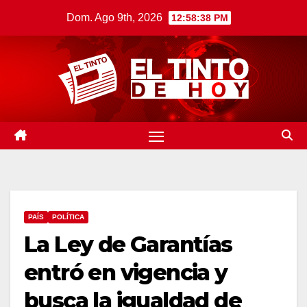
Saltar
Dom. Ago 9th, 2026
12:58:39 PM
al
contenido
PAÍS
POLÍTICA
La Ley de Garantías
entró en vigencia y
busca la igualdad de