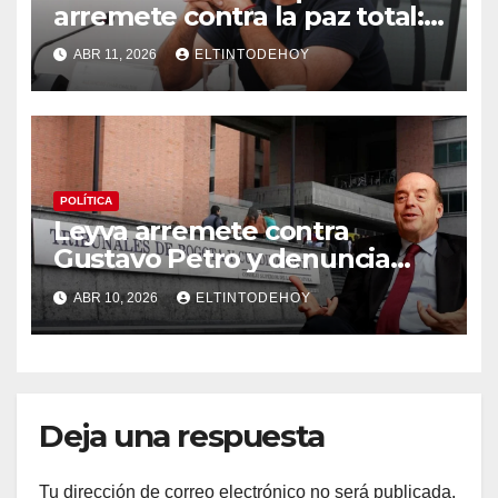
arremete contra la paz total:
«Protegen es a los bandidos»
ABR 11, 2026
ELTINTODEHOY
POLÍTICA
Leyva arremete contra
Gustavo Petro y denuncia
“persecución atroz” tras
ABR 10, 2026
ELTINTODEHOY
investigación en su contra
por el caso pasaportes
Deja una respuesta
Tu dirección de correo electrónico no será publicada.