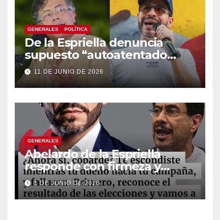
GENERALES
POLÍTICA
De la Espriella denuncia
supuesto “autoatentado
legislativo” tras decisión de
11 DE JUNIO DE 2026
suspender provisionalmente
a Petro
GENERALES
Abelardo de la Espriella
responde con firmeza y
fortalece su imagen de
1 DE JUNIO DE 2026
liderazgo ante la controversia