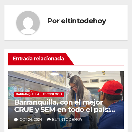
Por
eltintodehoy
Entrada relacionada
BARRANQUILLA
TECNOLOGÍA
Barranquilla, con el mejor
CRUE y SEM en todo el país:
MinSalud
OCT 24, 2024
ELTINTODEHOY