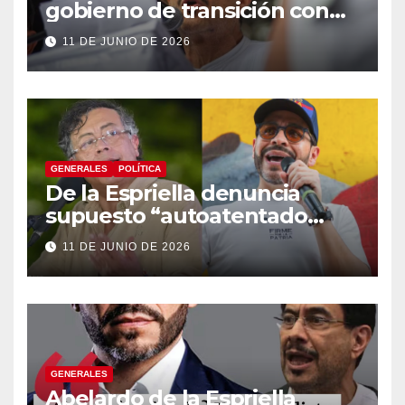
gobierno de transición con
énfasis en el empalme
11 DE JUNIO DE 2026
institucional y una eventual
constituyente
GENERALES
POLÍTICA
De la Espriella denuncia
supuesto “autoatentado
legislativo” tras decisión de
11 DE JUNIO DE 2026
suspender provisionalmente
a Petro
GENERALES
Abelardo de la Espriella