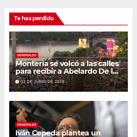
Te has perdido
GENERALES
Montería se volcó a las calles
para recibir a Abelardo De la
Espriella
11 DE JUNIO DE 2026
GENERALES
Iván Cepeda plantea un