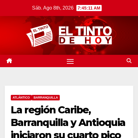
Saltar
Sáb. Ago 8th, 2026
7:45:12 AM
al
contenido
ATLÁNTICO
BARRANQUILLA
La región Caribe,
Barranquilla y Antioquia
iniciaron su cuarto pico