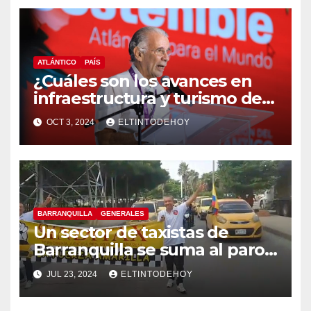
ATLÁNTICO
PAÍS
¿Cuáles son los avances en
infraestructura y turismo del
Atlántico? Gobernador
OCT 3, 2024
ELTINTODEHOY
responde
BARRANQUILLA
GENERALES
Un sector de taxistas de
Barranquilla se suma al paro
nacional
JUL 23, 2024
ELTINTODEHOY