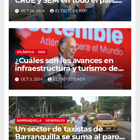
CRUE y SEM en todo el país:
MinSalud
OCT 24, 2024
ELTINTODEHOY
ATLÁNTICO
PAÍS
¿Cuáles son los avances en
infraestructura y turismo del
Atlántico? Gobernador
OCT 3, 2024
ELTINTODEHOY
responde
BARRANQUILLA
GENERALES
Un sector de taxistas de
Barranquilla se suma al paro