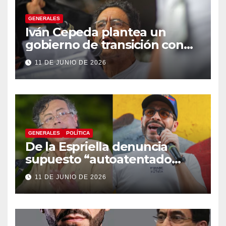
GENERALES
Iván Cepeda plantea un
gobierno de transición con
énfasis en el empalme
11 DE JUNIO DE 2026
institucional y una eventual
constituyente
GENERALES
POLÍTICA
De la Espriella denuncia
supuesto “autoatentado
legislativo” tras decisión de
11 DE JUNIO DE 2026
suspender provisionalmente
a Petro