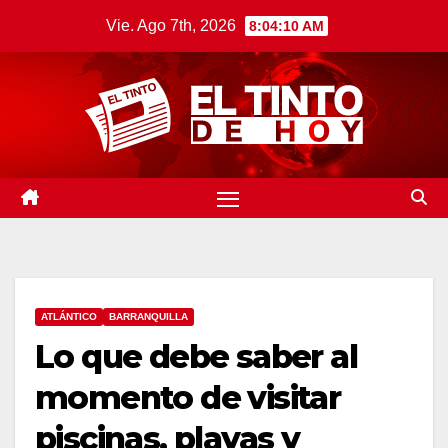
Saltar
Vie. Ago 7th, 2026
8:04:11 AM
al
contenido
ATLÁNTICO
BARRANQUILLA
Lo que debe saber al
momento de visitar
piscinas, playas y