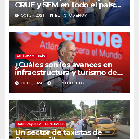
CRUE y SEM en todo el país:
MinSalud
OCT 24, 2024
ELTINTODEHOY
ATLÁNTICO
PAÍS
¿Cuáles son los avances en
infraestructura y turismo del
Atlántico? Gobernador
OCT 3, 2024
ELTINTODEHOY
responde
BARRANQUILLA
GENERALES
Un sector de taxistas de