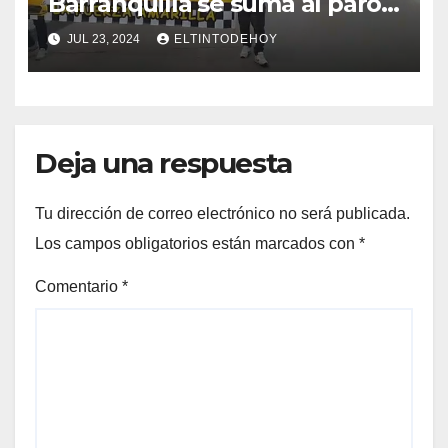
Barranquilla se suma al paro
nacional
JUL 23, 2024
ELTINTODEHOY
Deja una respuesta
Tu dirección de correo electrónico no será publicada.
Los campos obligatorios están marcados con
*
Comentario
*