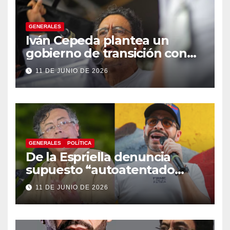
GENERALES
Iván Cepeda plantea un
gobierno de transición con
énfasis en el empalme
11 DE JUNIO DE 2026
institucional y una eventual
constituyente
GENERALES
POLÍTICA
De la Espriella denuncia
supuesto “autoatentado
legislativo” tras decisión de
11 DE JUNIO DE 2026
suspender provisionalmente
a Petro