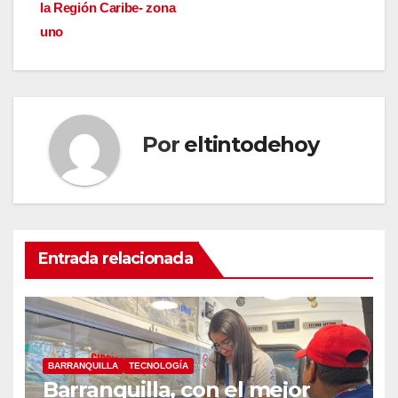
de
la Región Caribe- zona
entradas
uno
Por
eltintodehoy
Entrada relacionada
BARRANQUILLA
TECNOLOGÍA
Barranquilla, con el mejor