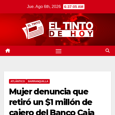
Saltar
Jue. Ago 6th, 2026
6:37:06 AM
al
contenido
ATLÁNTICO
BARRANQUILLA
Mujer denuncia que
retiró un $1 millón de
cajero del Banco Caja