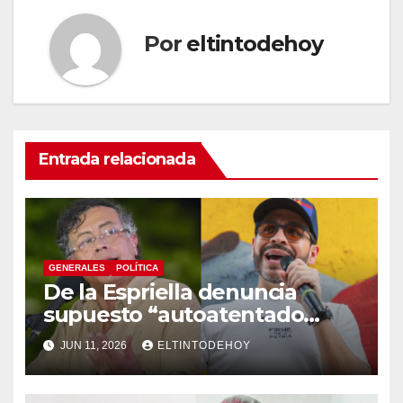
Por
eltintodehoy
Entrada relacionada
GENERALES
POLÍTICA
De la Espriella denuncia
supuesto “autoatentado
legislativo” tras decisión de
JUN 11, 2026
ELTINTODEHOY
suspender provisionalmente
a Petro