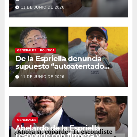
énfasis en el empalme
11 DE JUNIO DE 2026
institucional y una eventual
constituyente
GENERALES
POLÍTICA
De la Espriella denuncia
supuesto “autoatentado
legislativo” tras decisión de
11 DE JUNIO DE 2026
suspender provisionalmente
a Petro
GENERALES
Abelardo de la Espriella
responde con firmeza y