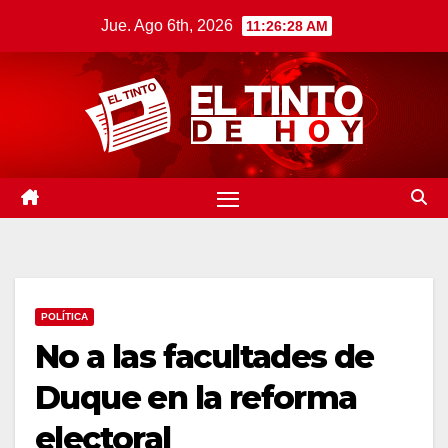
Saltar
Jue. Ago 6th, 2026
11:26:29 AM
al
contenido
POLÍTICA
No a las facultades de
Duque en la reforma
electoral