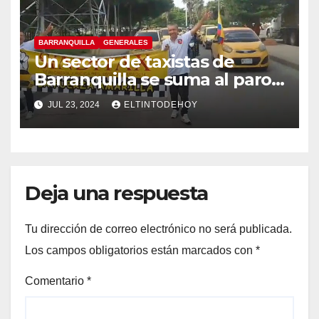
BARRANQUILLA
GENERALES
Un sector de taxistas de
Barranquilla se suma al paro
nacional
JUL 23, 2024
ELTINTODEHOY
Deja una respuesta
Tu dirección de correo electrónico no será publicada.
Los campos obligatorios están marcados con
*
Comentario
*