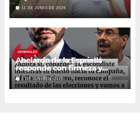
legislativo” tras decisión de
11 DE JUNIO DE 2026
suspender provisionalmente
a Petro
GENERALES
Abelardo de la Espriella
responde con firmeza y
fortalece su imagen de
1 DE JUNIO DE 2026
liderazgo ante la controversia