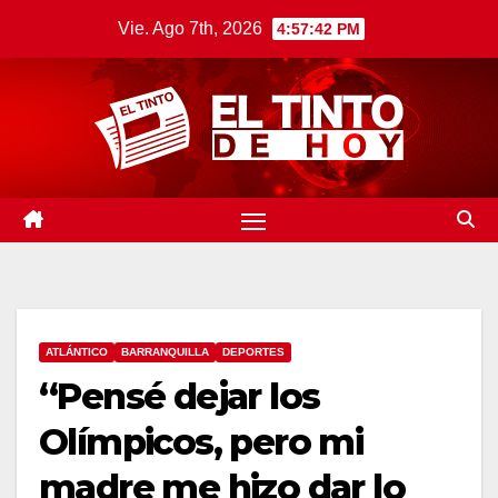
Saltar
Vie. Ago 7th, 2026
4:57:43 PM
al
contenido
ATLÁNTICO
BARRANQUILLA
DEPORTES
“Pensé dejar los
Olímpicos, pero mi
madre me hizo dar lo