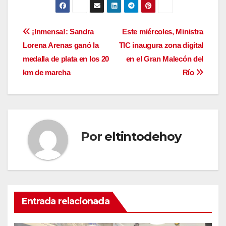
Navegación
¡Inmensa!: Sandra
Este miércoles, Ministra
Lorena Arenas ganó la
TIC inaugura zona digital
de
medalla de plata en los 20
en el Gran Malecón del
entradas
km de marcha
Río
Por
eltintodehoy
Entrada relacionada