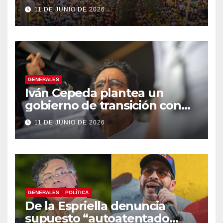
Espriella
11 DE JUNIO DE 2026
GENERALES
Iván Cepeda plantea un
gobierno de transición con
énfasis en el empalme
11 DE JUNIO DE 2026
institucional y una eventual
constituyente
GENERALES
POLÍTICA
De la Espriella denuncia
supuesto “autoatentado