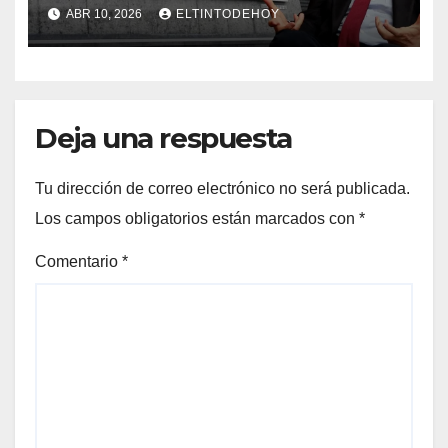
“persecución atroz” tras
ABR 10, 2026
ELTINTODEHOY
investigación en su contra
por el caso pasaportes
Deja una respuesta
Tu dirección de correo electrónico no será publicada.
Los campos obligatorios están marcados con
*
Comentario
*