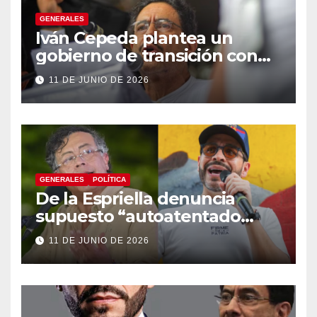
GENERALES
Iván Cepeda plantea un
gobierno de transición con
énfasis en el empalme
11 DE JUNIO DE 2026
institucional y una eventual
constituyente
GENERALES
POLÍTICA
De la Espriella denuncia
supuesto “autoatentado
legislativo” tras decisión de
11 DE JUNIO DE 2026
suspender provisionalmente
a Petro