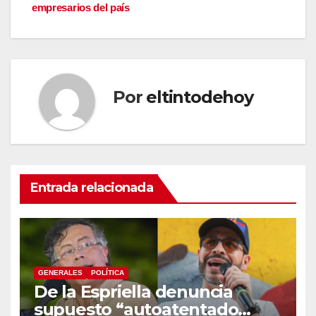
entradas
empresarios del país
Por
eltintodehoy
Entrada relacionada
GENERALES
POLÍTICA
De la Espriella denuncia
supuesto “autoatentado