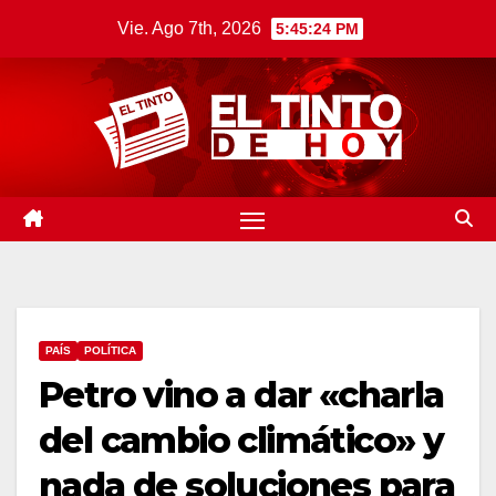
Saltar
Vie. Ago 7th, 2026
5:45:25 PM
al
contenido
PAÍS
POLÍTICA
Petro vino a dar «charla
del cambio climático» y
nada de soluciones para