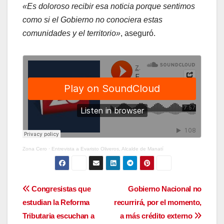
«Es doloroso recibir esa noticia porque sentimos
como si el Gobierno no conociera estas
comunidades y el territorio»
, aseguró.
Zona Cero
·
Entrevista a Evaristo Oliveros, Alcalde de Manatí
Navegación
Congresistas que
Gobierno Nacional no
estudian la Reforma
recurrirá, por el momento,
de
Tributaria escuchan a
a más crédito externo