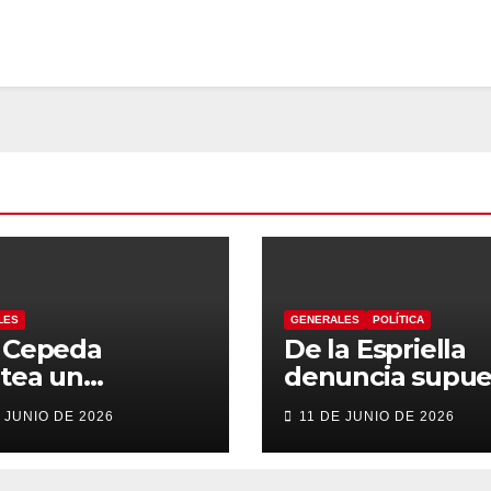
LES
GENERALES
POLÍTICA
n Cepeda
De la Espriella
tea un
denuncia supue
ierno de
“autoatentado
 JUNIO DE 2026
11 DE JUNIO DE 2026
sición con
legislativo” tras
sis en el
decisión de
alme
suspender