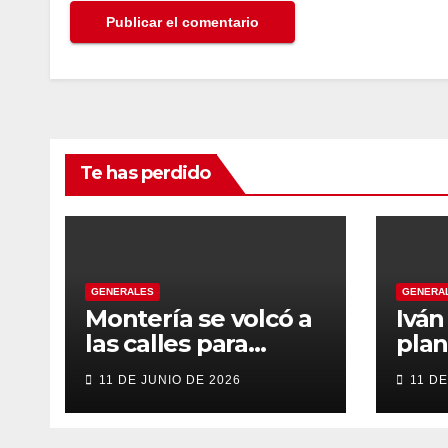
Te has perdido
GENERALES
GENERA
Montería se volcó a
Ivá
las calles para
plan
recibir a Abelardo
gob
11 DE JUNIO DE 2026
11 DE
De la Espriella
tran
énfa
emp