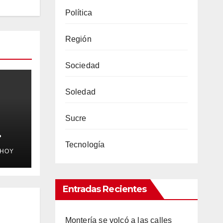
Política
Región
Sociedad
Soledad
Sucre
a
Tecnología
EHOY
roz”
n
 el
Entradas Recientes
Montería se volcó a las calles