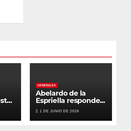
GENERALES
Abelardo de la
sto
Espriella responde
con firmeza y
1 DE JUNIO DE 2026
fortalece su imagen
de liderazgo ante la
controversia