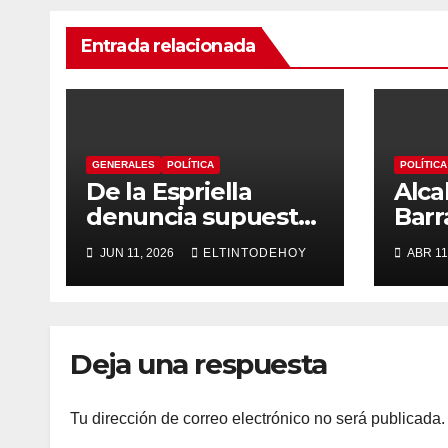
Entrada relacionada
GENERALES
POLÍTICA
POLÍTICA
De la Espriella
Alca
denuncia supuesto
Barr
“autoatentado
arre
JUN 11, 2026
ELTINTODEHOY
ABR 11
legislativo” tras
paz t
decisión de
«Pro
suspender
ban
provisionalmente a
Deja una respuesta
Petro
Tu dirección de correo electrónico no será publicada.