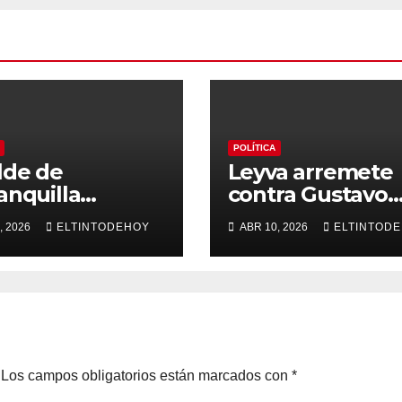
POLÍTICA
lde de
Leyva arremete
anquilla
contra Gustavo
mete contra la
Petro y denunci
, 2026
ELTINTODEHOY
ABR 10, 2026
ELTINTOD
otal:
“persecución at
tegen es a los
tras investigació
didos»
en su contra por
caso pasaportes
Los campos obligatorios están marcados con
*