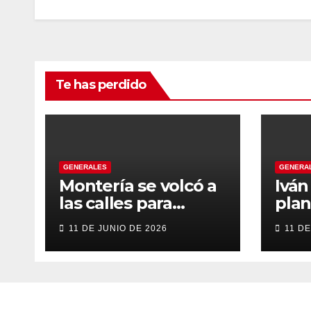
Te has perdido
GENERALES
GENERA
Montería se volcó a
Ivá
las calles para
plan
recibir a Abelardo
gob
11 DE JUNIO DE 2026
11 DE
De la Espriella
tran
énfa
emp
inst
eve