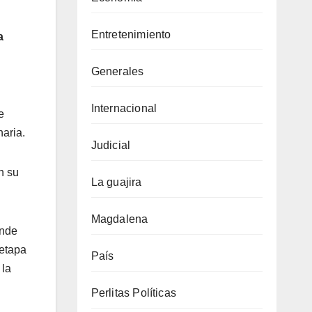
Entretenimiento
a
Generales
Internacional
e
naria.
Judicial
n su
La guajira
Magdalena
ende
 etapa
País
 la
Perlitas Políticas