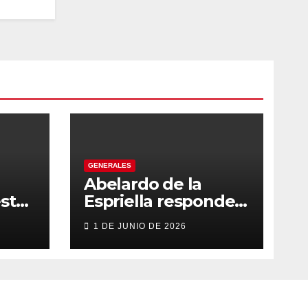
GENERALES
Abelardo de la
sto
Espriella responde
con firmeza y
1 DE JUNIO DE 2026
fortalece su imagen
de liderazgo ante la
controversia
e a