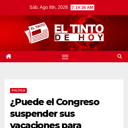
Saltar
Sáb. Ago 8th, 2026
7:14:37 AM
al
contenido
POLÍTICA
¿Puede el Congreso
suspender sus
vacaciones para