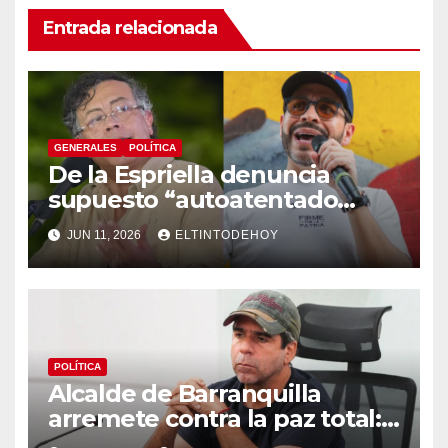
Entrada relacionada
GENERALES
POLÍTICA
De la Espriella denuncia
supuesto “autoatentado
legislativo” tras decisión de
JUN 11, 2026
ELTINTODEHOY
suspender provisionalmente
a Petro
POLÍTICA
Alcalde de Barranquilla
arremete contra la paz total:
«Protegen es a los bandidos»