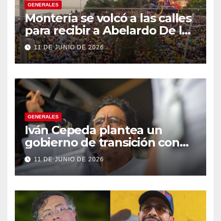
GENERALES
Montería se volcó a las calles
para recibir a Abelardo De la
Espriella
11 DE JUNIO DE 2026
GENERALES
Iván Cepeda plantea un
gobierno de transición con
énfasis en el empalme
11 DE JUNIO DE 2026
institucional y una eventual
constituyente