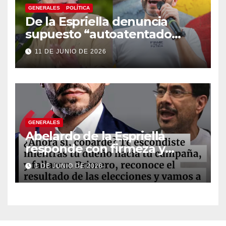
GENERALES
POLÍTICA
De la Espriella denuncia
supuesto “autoatentado
legislativo” tras decisión de
11 DE JUNIO DE 2026
suspender provisionalmente
a Petro
GENERALES
Abelardo de la Espriella
responde con firmeza y
fortalece su imagen de
1 DE JUNIO DE 2026
liderazgo ante la controversia