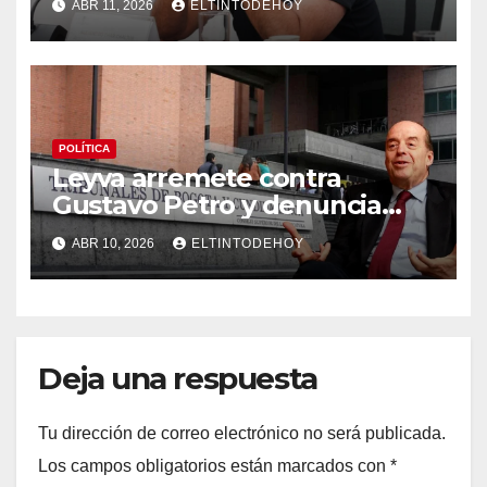
ABR 11, 2026
ELTINTODEHOY
POLÍTICA
Leyva arremete contra
Gustavo Petro y denuncia
“persecución atroz” tras
ABR 10, 2026
ELTINTODEHOY
investigación en su contra
por el caso pasaportes
Deja una respuesta
Tu dirección de correo electrónico no será publicada.
Los campos obligatorios están marcados con
*