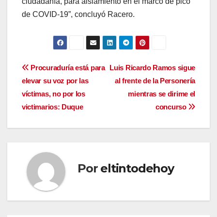
ciudadanía, para aislamiento en el marco de pico
de COVID-19”, concluyó Racero.
Navegación
Procuraduría está para
Luis Ricardo Ramos sigue
elevar su voz por las
al frente de la Personería
de
víctimas, no por los
mientras se dirime el
entradas
victimarios: Duque
concurso
Por
eltintodehoy