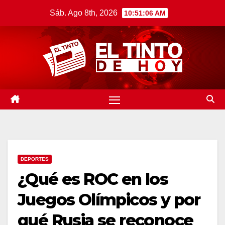
Saltar
Sáb. Ago 8th, 2026
10:51:06 AM
al
contenido
DEPORTES
¿Qué es ROC en los
Juegos Olímpicos y por
qué Rusia se reconoce