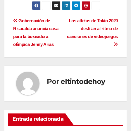
Navegación
Gobernación de
Los atletas de Tokio 2020
Risaralda anuncia casa
desfilan al ritmo de
de
para la boxeadora
canciones de videojuegos
entradas
olímpica Jenny Arias
Por
eltintodehoy
Entrada relacionada