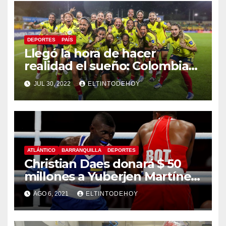
DEPORTES
PAÍS
Llegó la hora de hacer
realidad el sueño: Colombia
se mide a Brasil, por el título
JUL 30, 2022
ELTINTODEHOY
ATLÁNTICO
BARRANQUILLA
DEPORTES
Christian Daes donará $ 50
millones a Yuberjen Martínez
y así reaccionó
AGO 6, 2021
ELTINTODEHOY