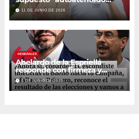
legislativo” tras decisión de
11 DE JUNIO DE 2026
suspender provisionalmente
a Petro
GENERALES
Abelardo de la Espriella
responde con firmeza y
fortalece su imagen de
1 DE JUNIO DE 2026
liderazgo ante la controversia