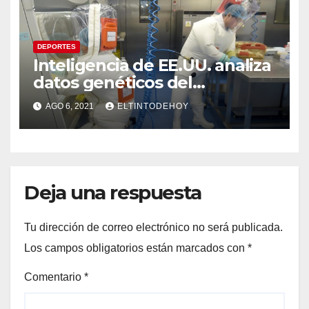
DEPORTES
Inteligencia de EE.UU. analiza
datos genéticos del
laboratorio de Wuhan
AGO 6, 2021
ELTINTODEHOY
Deja una respuesta
Tu dirección de correo electrónico no será publicada.
Los campos obligatorios están marcados con
*
Comentario
*