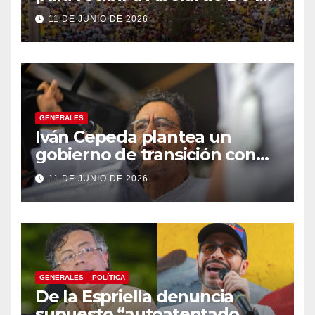
Espriella
11 DE JUNIO DE 2026
GENERALES
Iván Cepeda plantea un
gobierno de transición con
énfasis en el empalme
11 DE JUNIO DE 2026
institucional y una eventual
constituyente
GENERALES
POLÍTICA
De la Espriella denuncia
supuesto “autoatentado