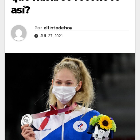
así?
Por
eltintodehoy
JUL 27, 2021