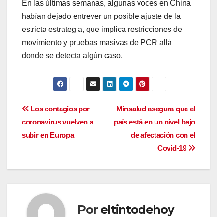
En las últimas semanas, algunas voces en China
habían dejado entrever un posible ajuste de la
estricta estrategia, que implica restricciones de
movimiento y pruebas masivas de PCR allá
donde se detecta algún caso.
Navegación
Los contagios por
Minsalud asegura que el
coronavirus vuelven a
país está en un nivel bajo
de
subir en Europa
de afectación con el
entradas
Covid-19
Por
eltintodehoy