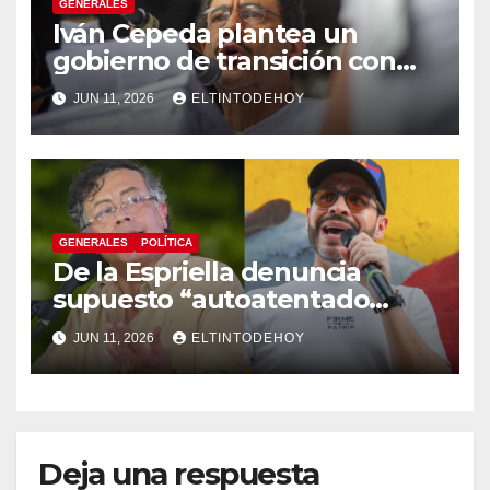
GENERALES
Iván Cepeda plantea un
gobierno de transición con
énfasis en el empalme
JUN 11, 2026
ELTINTODEHOY
institucional y una eventual
constituyente
GENERALES
POLÍTICA
De la Espriella denuncia
supuesto “autoatentado
legislativo” tras decisión de
JUN 11, 2026
ELTINTODEHOY
suspender provisionalmente
a Petro
Deja una respuesta