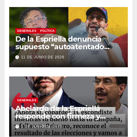
constituyente
GENERALES
POLÍTICA
De la Espriella denuncia
supuesto “autoatentado
legislativo” tras decisión de
11 DE JUNIO DE 2026
suspender provisionalmente
a Petro
GENERALES
Abelardo de la Espriella
responde con firmeza y
fortalece su imagen de
1 DE JUNIO DE 2026
liderazgo ante la controversia