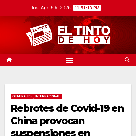
Saltar
Jue. Ago 6th, 2026
11:51:14 PM
al
contenido
GENERALES
INTERNACIONAL
Rebrotes de Covid-19 en
China provocan
suspensiones en