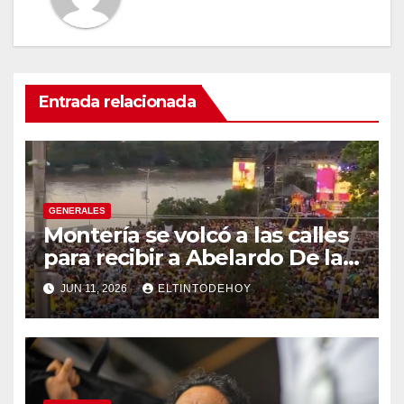
Entrada relacionada
GENERALES
Montería se volcó a las calles
para recibir a Abelardo De la
Espriella
JUN 11, 2026
ELTINTODEHOY