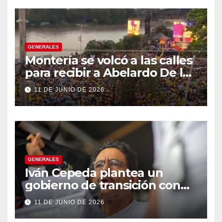
GENERALES
Montería se volcó a las calles
para recibir a Abelardo De la
Espriella
11 DE JUNIO DE 2026
GENERALES
Iván Cepeda plantea un
gobierno de transición con
énfasis en el empalme
11 DE JUNIO DE 2026
institucional y una eventual