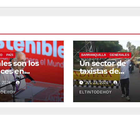
CO
PAÍS
BARRANQUILLA
GENERALES
les son los
Un sector de
ces en
taxistas de
aestructura y
Barranquilla se
, 2024
JUL 23, 2024
smo del
suma al paro
ntico?
ODEHOY
nacional
ELTINTODEHOY
ernador
ponde