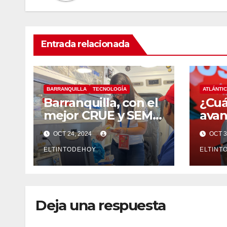
Entrada relacionada
BARRANQUILLA
TECNOLOGÍA
ATLÁNTI
Barranquilla, con el
¿Cuá
mejor CRUE y SEM
avan
en todo el país:
infr
OCT 24, 2024
OCT 3
MinSalud
turi
ELTINTODEHOY
Atlá
ELTINT
Gob
res
Deja una respuesta