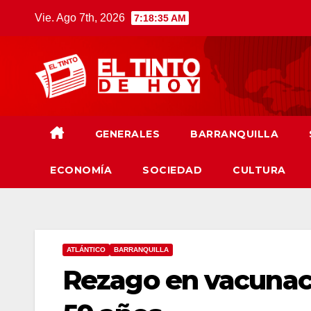
Saltar
Vie. Ago 7th, 2026
7:18:36 AM
al
contenido
GENERALES
BARRANQUILLA
ECONOMÍA
SOCIEDAD
CULTURA
ATLÁNTICO
BARRANQUILLA
Rezago en vacunaci