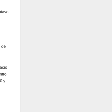
ntavo
a de
acio
ntro
0 y