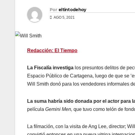
Por
eltintodehoy
AGO 5, 2021
Redacción: El Tiempo
La Fiscalía investiga
los presuntos delitos de pec
Espacio Público de Cartagena, luego de que se ‘e
Will Smith donó para los vendedores informales del
La suma habría sido donada por el actor para l
película
Gemini Men,
que tuvo como telón de fondo 
La filmación, con la visita de Ang Lee, director; Wi
convirtió entonces en una nueva vitrina internacio