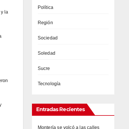
Política
y la
Región
a
Sociedad
Soledad
Sucre
eron
Tecnología
y
Entradas Recientes
Montería se volcó a las calles